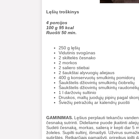
Lęšių troškinys
4 porcijos
100 g 95 kcal
Ruošti 50 min.
250 g lęšių
Vidutinis svogūnas
2 skiltelės česnako
2 morkos
2 saliero stiebai
2 šaukštai alyvuogių aliejaus
400 g konservuotų smulkintų pomidorų
Šaukštelis džiovintų smulkintų čiobrelių
Šaukštelis džiovintų smulkintų raudonėlių
1 l daržovių sultinio
Druskos, maltų juodųjų pipirų pagal skon
Šviežių petražolių ar kalendrų puošti
GAMINIMAS.
Lęšius perplauti tekančiu vandeni
česnaką sutrinti. Dideliame puode įkaitinti alie
Sudėti česnaką, morkas, salierą ir kepti dar 5 m
žoleles. Supilti sultinį, išmaišyti. Užvirus sumažin
sutirštės. Retkarčiais pamaišyti, prireikus įpilti d