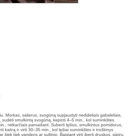
į
u. Morkas, salierus, svogūną supjaustyti nedideliais gabalėliais,
jų, sudėti smulkintą svogūną, kepinti 4–5 min., kol suminkštės.
in., retkarčiais pamaišant. Suberti lęšius, smulkintus pomidorus,
ti kaitrą ir virti 30–35 min., kol lęšiai suminkštės ir troškinys
ar šiek tiek vandens ar sultinio. Baigiant virti įberti druskos, pipirų.