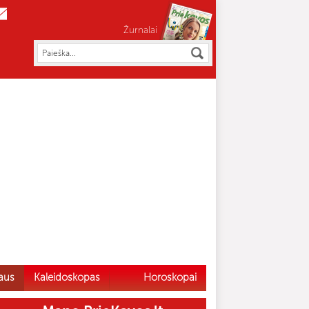
Žurnalai
aus
Kaleidoskopas
Horoskopai