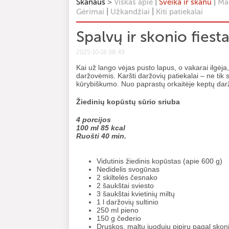
>
|
|
Skanaus
Viskas apie
Sveika ir skanu
Mag
|
|
Gėrimai
Užkandžiai
Kiti patiekalai
Spalvų ir skonio fiesta
2025-10-16 08:49
Kai už lango vėjas pusto lapus, o vakarai ilgėja
daržovėmis. Karšti daržovių patiekalai – ne tik s
kūrybiškumo. Nuo paprastų orkaitėje keptų daržo
Žiedinių kopūstų sūrio sriuba
4 porcijos
100 ml 85 kcal
Ruošti 40 min.
Vidutinis žiedinis kopūstas (apie 600 g)
Nedidelis svogūnas
2 skiltelės česnako
2 šaukštai sviesto
3 šaukštai kvietinių miltų
1 l daržovių sultinio
250 ml pieno
150 g čederio
Druskos, maltų juodųjų pipirų pagal skon