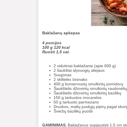
Baklažanų apkepas
4 porcijos
100 g 120 kcal
Ruošti 1,5 val.
2 vidutiniai baklažanai (apie 600 g)
2 šaukštai alyvuogių aliejaus
Svogūnas
2 skiltelės česnako
400 g konservuotų smulkintų pomidorų
Šaukštelis džiovintų smulkintų raudonėlių
Šaukštelis džiovintų smulkintų bazilikų
150 g tarkuotos mocarelos
50 g tarkuoto parmezano
Druskos, maltų juodųjų pipirų pagal skon
Šviežių bazilikų puošti
GAMINIMAS.
Baklažanus supjaustyti 1,5 cm stori