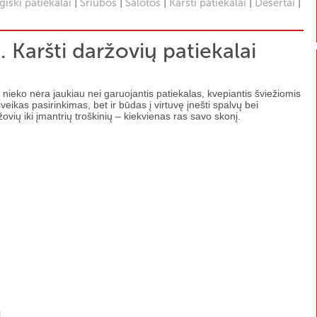
|
|
|
|
|
iški patiekalai
Sriubos
Salotos
Karšti patiekalai
Desertai
. Karšti daržovių patiekalai
, nieko nėra jaukiau nei garuojantis patiekalas, kvepiantis šviežiomis
veikas pasirinkimas, bet ir būdas į virtuvę įnešti spalvų bei
vių iki įmantrių troškinių – kiekvienas ras savo skonį.
į