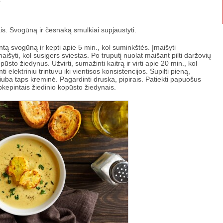
is. Svogūną ir česnaką smulkiai supjaustyti.
ntą svogūną ir kepti apie 5 min., kol suminkštės. Įmaišyti
aišyti, kol susigers sviestas. Po truputį nuolat maišant pilti daržovių
pūsto žiedynus. Užvirti, sumažinti kaitrą ir virti apie 20 min., kol
elektriniu trintuvu iki vientisos konsistencijos. Supilti pieną,
r sriuba taps kreminė. Pagardinti druska, pipirais. Patiekti papuošus
kepintais žiedinio kopūsto žiedynais.