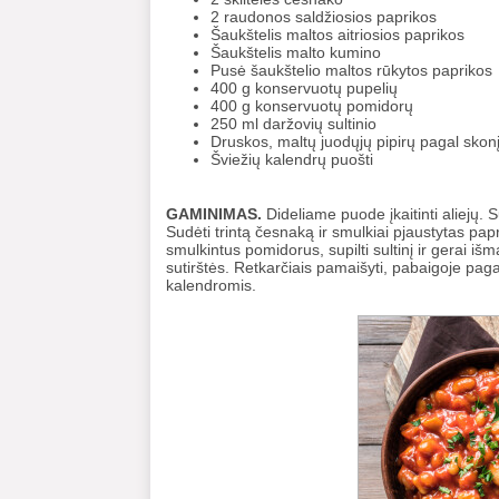
2 raudonos saldžiosios paprikos
Šaukštelis maltos aitriosios paprikos
Šaukštelis malto kumino
Pusė šaukštelio maltos rūkytos paprikos
400 g konservuotų pupelių
400 g konservuotų pomidorų
250 ml daržovių sultinio
Druskos, maltų juodųjų pipirų pagal skon
Šviežių kalendrų puošti
GAMINIMAS.
Dideliame puode įkaitinti aliejų. 
Sudėti trintą česnaką ir smulkiai pjaustytas pap
smulkintus pomidorus, supilti sultinį ir gerai išm
sutirštės. Retkarčiais pamaišyti, pabaigoje paga
kalendromis.