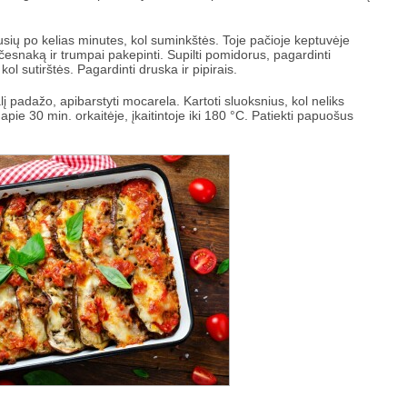
pusių po kelias minutes, kol suminkštės. Toje pačioje keptuvėje
česnaką ir trumpai pakepinti. Supilti pomidorus, pagardinti
 kol sutirštės. Pagardinti druska ir pipirais.
lį padažo, apibarstyti mocarela. Kartoti sluoksnius, kol neliks
pie 30 min. orkaitėje, įkaitintoje iki 180 °C. Patiekti papuošus