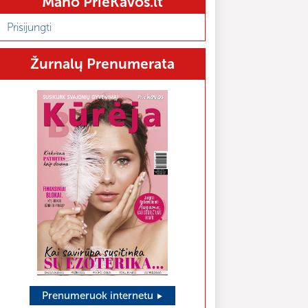
Mano PrieKavos.lt
Prisijungti
Žurnalų Prenumerata
Prenumeruok internetu