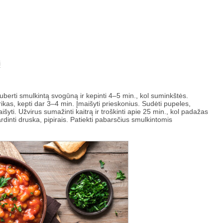
į
Suberti smulkintą svogūną ir kepinti 4–5 min., kol suminkštės.
rikas, kepti dar 3–4 min. Įmaišyti prieskonius. Sudėti pupeles,
aišyti. Užvirus sumažinti kaitrą ir troškinti apie 25 min., kol padažas
rdinti druska, pipirais. Patiekti pabarsčius smulkintomis