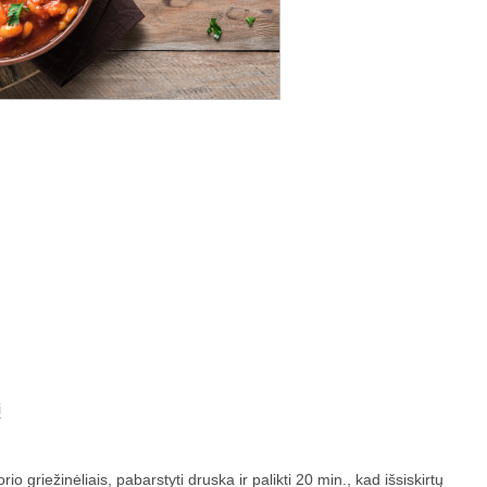
į
o griežinėliais, pabarstyti druska ir palikti 20 min., kad išsiskirtų