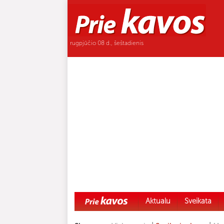
rugpjūčio 08 d., šeštadienis
Aktualu
Sveikata