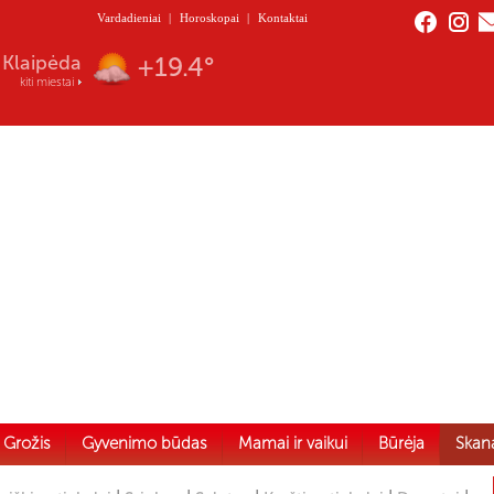
Vardadieniai
|
Horoskopai
|
Kontaktai
Nida
+18.4°
kiti miestai
Grožis
Gyvenimo būdas
Mamai ir vaikui
Būrėja
Skan