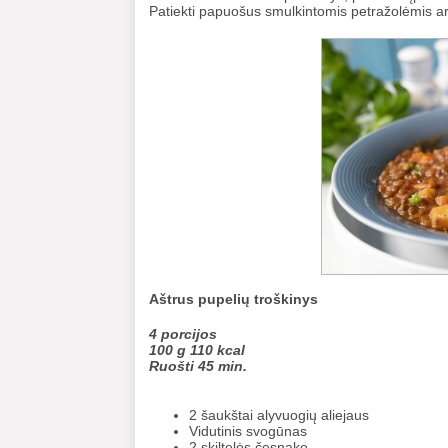
Patiekti papuošus smulkintomis petražolėmis ar
Aštrus pupelių troškinys
4 porcijos
100 g 110 kcal
Ruošti 45 min.
2 šaukštai alyvuogių aliejaus
Vidutinis svogūnas
2 skiltelės česnako