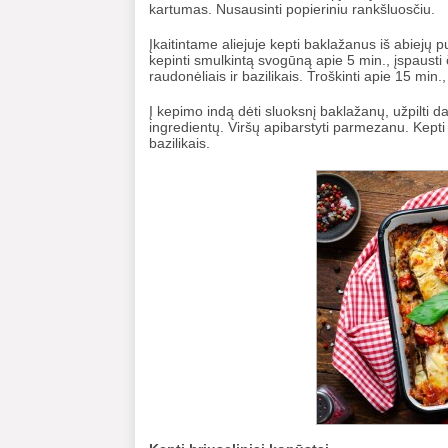
kartumas. Nusausinti popieriniu rankšluosčiu.
Įkaitintame aliejuje kepti baklažanus iš abiejų 
kepinti smulkintą svogūną apie 5 min., įspausti 
raudonėliais ir bazilikais. Troškinti apie 15 min.,
Į kepimo indą dėti sluoksnį baklažanų, užpilti da
ingredientų. Viršų apibarstyti parmezanu. Kepti a
bazilikais.