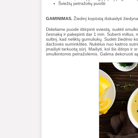
Šviežių petražolių puošti
GAMINIMAS.
Žiedinį kopūstą išskaidyti žiedyna
Dideliame puode ištirpinti sviestą, sudėti smulki
česnaką ir pakepinti dar 1 min. Suberti miltus, m
sultinį, kad neliktų gumuliukų. Sudėti žiedinio ko
daržovės suminkštės. Nukėlus nuo kaitros sutrinti 
įmaišyti tarkuotą sūrį. Maišyti, kol šis ištirps i
smulkintomis petražolėmis. Galima dekoruoti ap