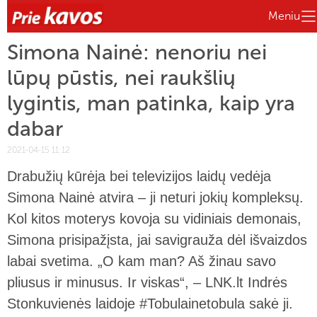
Meniu
Simona Nainė: nenoriu nei
lūpų pūstis, nei raukšlių
lygintis, man patinka, kaip yra
dabar
2021-04-15 11:12
Drabužių kūrėja bei televizijos laidų vedėja
Simona Nainė atvira – ji neturi jokių kompleksų.
Kol kitos moterys kovoja su vidiniais demonais,
Simona prisipažįsta, jai savigrauža dėl išvaizdos
labai svetima. „O kam man? Aš žinau savo
pliusus ir minusus. Ir viskas“, – LNK.lt Indrės
Stonkuvienės laidoje #Tobulainetobula sakė ji.