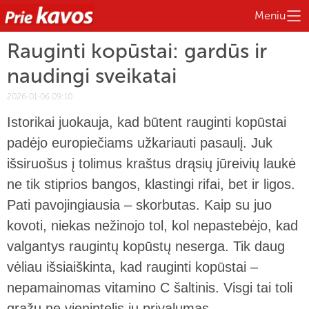
Meniu
Rauginti kopūstai: gardūs ir
naudingi sveikatai
2026-01-06 09:10
Istorikai juokauja, kad būtent rauginti kopūstai
padėjo europiečiams užkariauti pasaulį. Juk
išsiruošus į tolimus kraštus drąsių jūreivių laukė
ne tik stiprios bangos, klastingi rifai, bet ir ligos.
Pati pavojingiausia – skorbutas. Kaip su juo
kovoti, niekas nežinojo tol, kol nepastebėjo, kad
valgantys raugintų kopūstų neserga. Tik daug
vėliau išsiaiškinta, kad rauginti kopūstai –
nepamainomas vitamino C šaltinis. Visgi tai toli
gražu ne vienintelis jų privalumas.