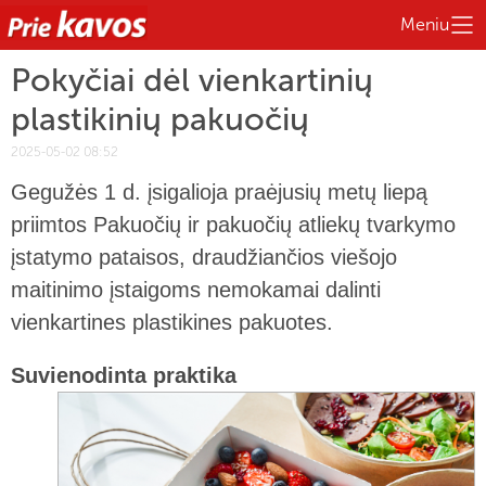
Meniu
Pokyčiai dėl vienkartinių
plastikinių pakuočių
2025-05-02 08:52
Gegužės 1 d. įsigalioja praėjusių metų liepą
priimtos Pakuočių ir pakuočių atliekų tvarkymo
įstatymo pataisos, draudžiančios viešojo
maitinimo įstaigoms nemokamai dalinti
vienkartines plastikines pakuotes.
Suvienodinta praktika