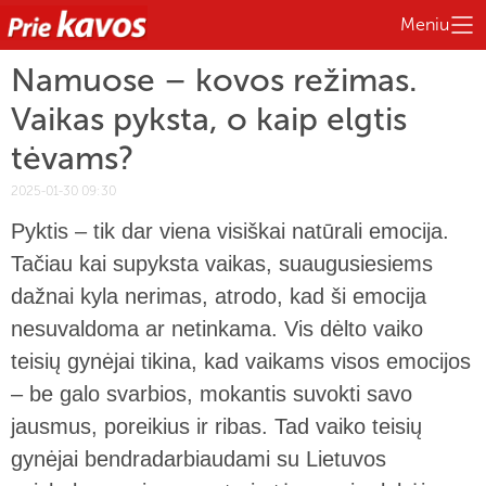
Meniu
Namuose – kovos režimas.
Vaikas pyksta, o kaip elgtis
tėvams?
2025-01-30 09:30
Pyktis – tik dar viena visiškai natūrali emocija.
Tačiau kai supyksta vaikas, suaugusiesiems
dažnai kyla nerimas, atrodo, kad ši emocija
nesuvaldoma ar netinkama. Vis dėlto vaiko
teisių gynėjai tikina, kad vaikams visos emocijos
– be galo svarbios, mokantis suvokti savo
jausmus, poreikius ir ribas. Tad vaiko teisių
gynėjai bendradarbiaudami su Lietuvos