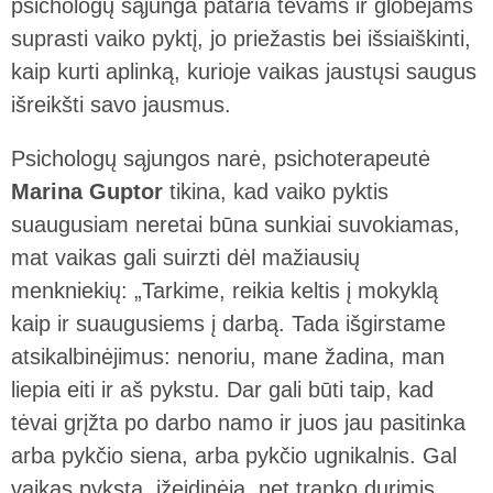
psichologų sąjunga pataria tėvams ir globėjams
suprasti vaiko pyktį, jo priežastis bei išsiaiškinti,
kaip kurti aplinką, kurioje vaikas jaustųsi saugus
išreikšti savo jausmus.
Psichologų sąjungos narė, psichoterapeutė
Marina Guptor
tikina, kad vaiko pyktis
suaugusiam neretai būna sunkiai suvokiamas,
mat vaikas gali suirzti dėl mažiausių
menkniekių: „Tarkime, reikia keltis į mokyklą
kaip ir suaugusiems į darbą. Tada išgirstame
atsikalbinėjimus: nenoriu, mane žadina, man
liepia eiti ir aš pykstu. Dar gali būti taip, kad
tėvai grįžta po darbo namo ir juos jau pasitinka
arba pykčio siena, arba pykčio ugnikalnis. Gal
vaikas pyksta, įžeidinėja, net tranko durimis.