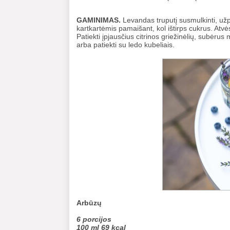
GAMINIMAS.
Levandas truputį susmulkinti, užpi
kartkartėmis pamaišant, kol ištirps cukrus. Atvės
Patiekti įpjausčius citrinos griežinėlių, subė
arba patiekti su ledo kubeliais.
Arbūzų
6 porcijos
100 ml 69 kcal