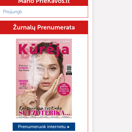
Mano PrieKavos.lt
Prisijungti
Žurnalų Prenumerata
Prenumeruok internetu