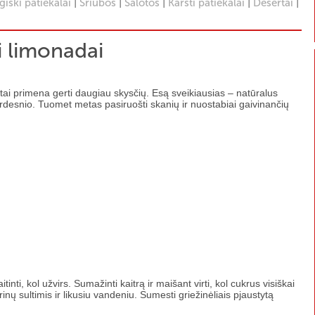
|
|
|
|
|
iški patiekalai
Sriubos
Salotos
Karšti patiekalai
Desertai
i limonadai
tai primena gerti daugiau skysčių. Esą sveikiausias – natūralus
rdesnio. Tuomet metas pasiruošti skanių ir nuostabiai gaivinančių
inti, kol užvirs. Sumažinti kaitrą ir maišant virti, kol cukrus visiškai
trinų sultimis ir likusiu vandeniu. Sumesti griežinėliais pjaustytą