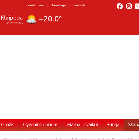
Vardadieniai
|
Horoskopai
|
Kontaktai
Nida
+20.3°
kiti miestai
Grožis
Gyvenimo būdas
Mamai ir vaikui
Būrėja
Skan