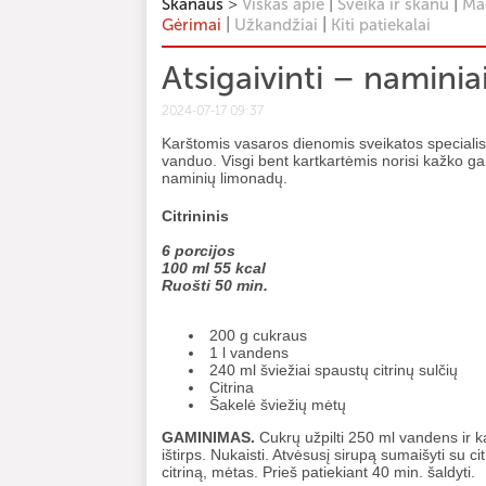
>
|
|
Skanaus
Viskas apie
Sveika ir skanu
Mag
|
|
Gėrimai
Užkandžiai
Kiti patiekalai
Atsigaivinti – naminia
2024-07-17 09:37
Karštomis vasaros dienomis sveikatos specialis
vanduo. Visgi bent kartkartėmis norisi kažko ga
naminių limonadų.
Citrininis
6 porcijos
100 ml 55 kcal
Ruošti 50 min.
200 g cukraus
1 l vandens
240 ml šviežiai spaustų citrinų sulčių
Citrina
Šakelė šviežių mėtų
GAMINIMAS.
Cukrų užpilti 250 ml vandens ir kait
ištirps. Nukaisti. Atvėsusį sirupą sumaišyti su ci
citriną, mėtas. Prieš patiekiant 40 min. šaldyti.