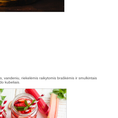
is, vandeniu, riekelėmis raikytomis braškėmis ir smulkintais
do kubeliais.