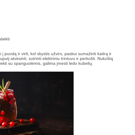
tiekti
 į puodą ir virti, kol skystis užvirs, paskui sumažinti kaitrą ir
uputį atvėsinti, sutrinti elektriniu trintuvu ir perkošti. Nukoštą
iekti su spanguolėmis, galima įmesti ledo kubelių.