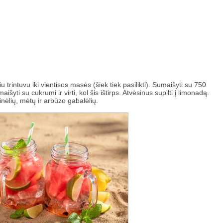
iu trintuvu iki vientisos masės (šiek tiek pasilikti). Sumaišyti su 750
išyti su cukrumi ir virti, kol šis ištirps. Atvėsinus supilti į limonadą.
žinėlių, mėtų ir arbūzo gabalėlių.