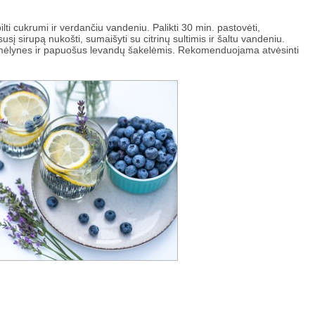
lti cukrumi ir verdančiu vandeniu. Palikti 30 min. pastovėti,
usį sirupą nukošti, sumaišyti su citrinų sultimis ir šaltu vandeniu.
rus mėlynes ir papuošus levandų šakelėmis. Rekomenduojama atvėsinti