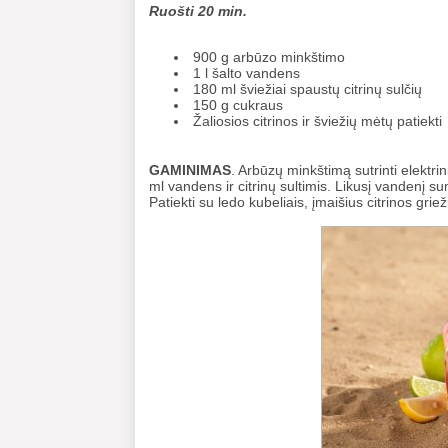
Ruošti 20 min.
900 g arbūzo minkštimo
1 l šalto vandens
180 ml šviežiai spaustų citrinų sulčių
150 g cukraus
Žaliosios citrinos ir šviežių mėtų patiekti
GAMINIMAS
. Arbūzų minkštimą sutrinti elektrin
ml vandens ir citrinų sultimis. Likusį vandenį suma
Patiekti su ledo kubeliais, įmaišius citrinos grie