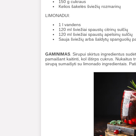
150 g cukraus
Kelios šakelės šviežių rozmarinų
LIMONADUI:
1 l vandens
120 ml šviežiai spaustų citrinų sulčių
120 ml šviežiai spaustų apelsinų sulčių
Sauja šviežių arba šaldytų spanguolių pa
GAMINIMAS
. Sirupui skirtus ingredientus sudėti
pamaišant kaitinti, kol ištirps cukrus. Nukaitus tr
sirupą sumaišyti su limonado ingredientais. Pat