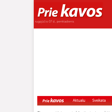
rugpjūčio 07 d., penktadienis
Aktualu
Sveikata