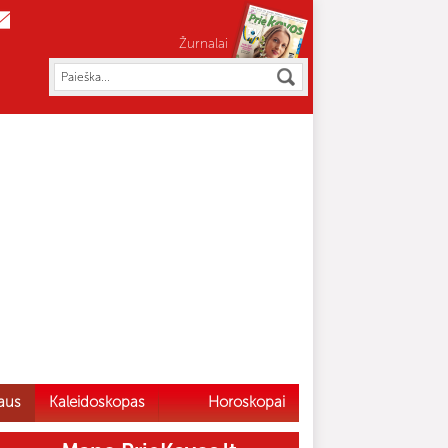
Žurnalai
aus
Kaleidoskopas
Horoskopai