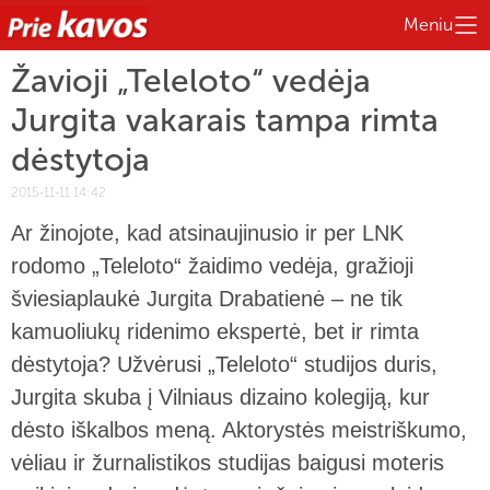
Meniu
Žavioji „Teleloto“ vedėja
Jurgita vakarais tampa rimta
dėstytoja
2015-11-11 14:42
Ar žinojote, kad atsinaujinusio ir per LNK
rodomo „Teleloto“ žaidimo vedėja, gražioji
šviesiaplaukė Jurgita Drabatienė – ne tik
kamuoliukų ridenimo ekspertė, bet ir rimta
dėstytoja? Užvėrusi „Teleloto“ studijos duris,
Jurgita skuba į Vilniaus dizaino kolegiją, kur
dėsto iškalbos meną. Aktorystės meistriškumo,
vėliau ir žurnalistikos studijas baigusi moteris