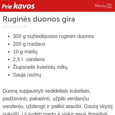
Meniu
Ruginės duonos gira
2013-01-25 15:05
300 g sužiedėjusios ruginės duonos
200 g medaus
10 g mielių
2,5 l vandens
Žiupsnelis kvietinių miltų
Sauja razinų
Duoną supjaustyti nedideliais kubeliais,
padžiovinti, pakaitinti, užpilti verdančiu
vandeniu, uždengti ir palikti ataušti. Gautą skystį
nukošti, į jį sudėti medų ir viską gerai išmaišyti.