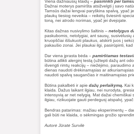
Viena dažniausių klaidų –
pasirinkti per tamsi
Dažnai moterys pamiršta atsižvelgti į savo natū
Tamsūs dažai lengvai paryškina spalvą, ypač jei
plaukų tiesiog neveikia – reikėtų šviesinti specia
toną, nei atrodo norimas, ypač jei dvejojate.
Kitas dažnas nusivylimo šaltinis –
netolygus d
paskubomis, netolygiai, ant sausų, susivėlusių 
kruopščiai iššukuoti plaukus, atskirti juos į sekci
pakaušio zonai. Jei plaukai ilgi, pasirūpinti, kad
Dar viena įprasta bėda –
pamirštamas testav
būtina atlikti alerginį testą (užtepti dažų ant o
išvengti rimtų reakcijų – niežėjimo, paraudimo
dienas naudoti drėkinamąsias ar atkuriamąsias
naudoti spalvą saugančias ir maitinamąsias pr
Būtina pakalbėti ir apie
dažų perlaikymą.
Kai k
klaida. Dažus laikant ilgiau, nei nurodyta, gresi
intensyvią ar net nelygią. Mat dažai chemiškai suk
ilgiau, rizikuojate gauti perdegusį atspalvį, yp
Bendras patarimas: mažiau eksperimentų – da
gali būti ne klaida, o sėkmingas grožio sprendi
Autorė Jūratė Survilė