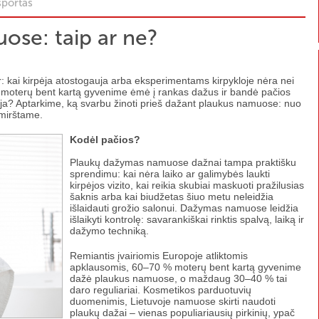
sportas
se: taip ar ne?
ar: kai kirpėja atostogauja arba eksperimentams kirpykloje nėra nei
s moterų bent kartą gyvenime ėmė į rankas dažus ir bandė pačios
idėja? Aptarkime, ką svarbu žinoti prieš dažant plaukus namuose: nuo
amirštame.
Kodėl pačios?
Plaukų dažymas namuose dažnai tampa praktišku
sprendimu: kai nėra laiko ar galimybės laukti
kirpėjos vizito, kai reikia skubiai maskuoti pražilusias
šaknis arba kai biudžetas šiuo metu neleidžia
išlaidauti grožio salonui. Dažymas namuose leidžia
išlaikyti kontrolę: savarankiškai rinktis spalvą, laiką ir
dažymo techniką.
Remiantis įvairiomis Europoje atliktomis
apklausomis, 60–70 % moterų bent kartą gyvenime
dažė plaukus namuose, o maždaug 30–40 % tai
daro reguliariai. Kosmetikos parduotuvių
duomenimis, Lietuvoje namuose skirti naudoti
plaukų dažai – vienas populiariausių pirkinių, ypač