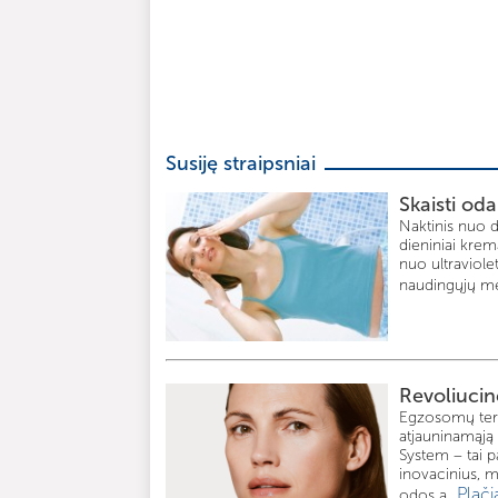
Susiję straipsniai
Skaisti od
Naktinis nuo d
dieniniai krem
nuo ultraviol
naudingųjų me
Revoliucin
Egzosomų tera
atjauninamąją
System – tai 
inovacinius, 
Plači
odos a...