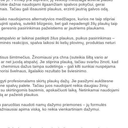
 Tokie dažnai naudojami ilgaamžiam spalvos pokyčiui, gerai
nais. Tačiau gali išsausinti plaukus, erzinti jautrią galvos odą.
ako naudojamos alternatyvios medžiagos, kurios ne taip stipriai
jinti spalvą, suteikti blizgesio, bet gali nepadengti žilų plaukų taip
et geresnis pasirinkimas pažeistiems ar jautriems plaukams.
i atspalvio ar laikinai paslėpti žilus plaukus, puikus pasirinkimas –
inės reakcijos, spalva laikosi iki kelių plovimų, produktas neturi
tisus šimtmečius. Žinomiausi yra chna (suteikia šiltą vario ar
 ar net juodą atspalvį. Jie stiprina plauką, tačiau svarbu žinoti, kad
i cheminius dažus tampa sudėtinga – gali kilti sunkiai nuspėjama
 norisi švelnaus, ilgalaikio rezultato be šviesinimo.
gyti profesionalams skirtų plaukų dažų. Jie pasižymi aukštesne
e spalvų palete. Tačiau juos naudojant reikia daugiau žinių:
kia su skirtingomis bazėmis, apskaičiuoti laiką. Netinkamai naudojami
tą ar pažeisti plaukus.
 jau paruoštas naudoti namų dažymo priemones – jų formulės
ažniausiai apima viską, ko reikia vienkartiniam dažymui.