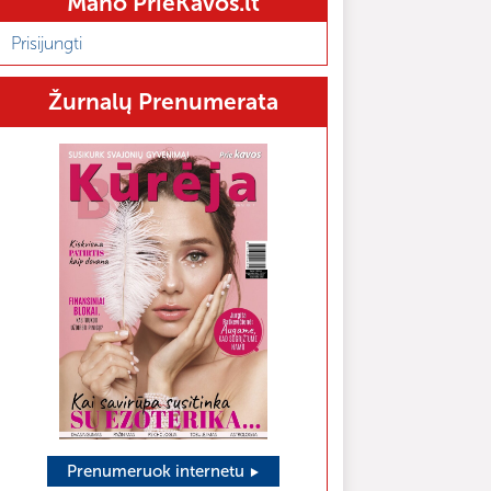
Mano PrieKavos.lt
Prisijungti
Žurnalų Prenumerata
Prenumeruok internetu