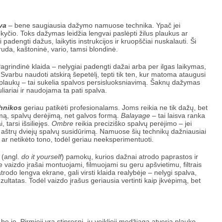
va
– bene saugiausia dažymo namuose technika. Ypač jei
kyčio. Toks dažymas leidžia lengvai paslėpti žilus plaukus ar
i padengti dažus, laikytis instrukcijos ir kruopščiai nuskalauti. Ši
da, kaštoninė, vario, tamsi blondinė.
agrindinė klaida – nelygiai padengti dažai arba per ilgas laikymas,
Svarbu naudoti atskirą šepetėlį, tepti tik ten, kur matoma ataugusi
ų plaukų – tai sukelia spalvos persisluoksniavimą. Šaknų dažymas
liariai ir naudojama ta pati spalva.
chnikos
geriau patikėti profesionalams. Joms reikia ne tik dažų, bet
itimą, spalvų derėjimą, net galvos formą.
Balayage
– tai laisva ranka
 tarsi išsiliejęs.
Ombre
reikia preciziško spalvų perėjimo – jei
i aštrų dviejų spalvų susidūrimą. Namuose šių technikų dažniausiai
 ar netikėto tono, todėl geriau neeksperimentuoti.
Y (angl.
do it yourself
) pamokų, kurios dažnai atrodo paprastos ir
 vaizdo įrašai montuojami, filmuojami su geru apšvietimu, filtrais
trodo lengva ekrane, gali virsti klaida realybėje – nelygi spalva,
ultatas. Todėl vaizdo įrašus geriausia vertinti kaip įkvėpimą, bet
 jo. Pirmieji yra stipresni, jų veiklioji medžiaga atveria plauko