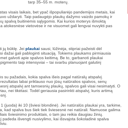
tarp 35–55 m. moterų.
s visais laikais, bet ypač išpopuliarėjo pandemijos metais, kai
ai buvo uždaryti. Taip padaugėjo plaukų dažymo vaizdo pamokų ir
aukų spalvą buitinėmis sąlygomis. Kai kurios moterys išmoktą
ena atokesnėse vietovėse ir ne visuomet gali lengvai nuvykti pas
i jų būklę. Jei
plaukai
sausi, lūžinėja, stipriai pažeisti dėl
si dažai gali pabloginti situaciją. Tokiems plaukams pirmiausia
omet galvoti apie spalvos keitimą. Be to, garbanoti plaukai
 pigmento taip intensyviai – tai svarbu planuojant galutinį
su pažadais, kokia spalva išeis pagal natūralų atspalvį.
 rezultatas labai priklauso nuo jūsų natūralios spalvos, senų
esnį atspalvį ant tamsesnių plaukų, spalvos gali visai nesimatyti. O
yviau, nei tikėtasi. Todėl geriausia pasirinkti atspalvį, kuris artimą
snį.
 (juoda) iki 10 (šviesi blondinė). Jei natūralūs plaukai yra, tarkime,
škia, kad spalva bus šiek tiek šviesesnė nei natūrali. Namuose galima
liais šviesinimo produktais, o tam jau reikia daugiau žinių.
kį padeda išvengti nusivylimo, kai išsvajota šokoladinė spalva
lviu.