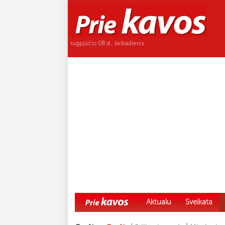
rugpjūčio 08 d., šeštadienis
Aktualu
Sveikata