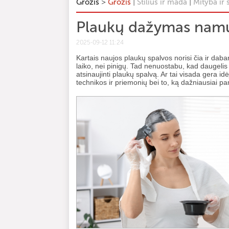
>
|
|
Grožis
Grožis
Stilius ir mada
Mityba ir 
Plaukų dažymas namuo
2025-09-12 11:24
Kartais naujos plaukų spalvos norisi čia ir dab
laiko, nei pinigų. Tad nenuostabu, kad daugeli
atsinaujinti plaukų spalvą. Ar tai visada gera 
technikos ir priemonių bei to, ką dažniausiai p