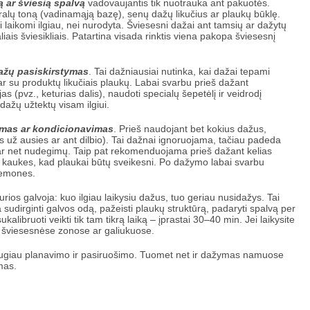
ą ar šviesią spalvą
vadovaujantis tik nuotrauka ant pakuotės.
ralų toną (vadinamąją bazę), senų dažų likučius ar plaukų būklę.
 laikomi ilgiau, nei nurodyta. Šviesesni dažai ant tamsių ar dažytų
liais šviesikliais. Patartina visada rinktis viena pakopa šviesesnį
ažų pasiskirstymas
. Tai dažniausiai nutinka, kai dažai tepami
ar su produktų likučiais plaukų. Labai svarbu prieš dažant
jas (pvz., keturias dalis), naudoti specialų šepetėlį ir veidrodį
 dažų užtektų visam ilgiui.
imas ar kondicionavimas
. Prieš naudojant bet kokius dažus,
dos už ausies ar ant dilbio). Tai dažnai ignoruojama, tačiau padeda
 ar net nudegimų. Taip pat rekomenduojama prieš dažant kelias
 kaukes, kad plaukai būtų sveikesni. Po dažymo labai svarbu
iemones.
urios galvoja: kuo ilgiau laikysiu dažus, tuo geriau nusidažys. Tai
a sudirginti galvos odą, pažeisti plaukų struktūrą, padaryti spalvą per
alibruoti veikti tik tam tikrą laiką – įprastai 30–40 min. Jei laikysite
ač šviesesnėse zonose ar galiukuose.
ugiau planavimo ir pasiruošimo. Tuomet net ir dažymas namuose
mas.