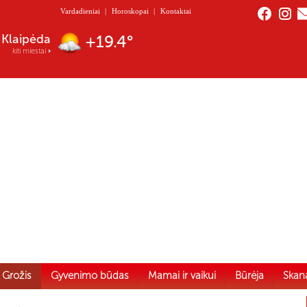
Vardadieniai
|
Horoskopai
|
Kontaktai
Nida
+18.4°
kiti miestai
Grožis
Gyvenimo būdas
Mamai ir vaikui
Būrėja
Skan