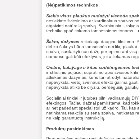
(Ne)patikimos technikos
Siekis
visus plaukus nudažyti vienoda spal
nesiekiate šviesinimo ar kardinalaus spalvos po
atgaivinti natūralią spalvą. Svarbiausia – tolygia
technika ypač tinkama tamsesniems tonams – ru
Šaknų dažymas
reikalauja daugiau tikslumo. P
dėl ko šaknys būna tamsesnės nei likę plaukai. 
spalva, susilaikyti nuo dažų pertepimo ant vis
namuose gali būti efektyvus, jei atliekamas regu
Ombre, balayage ir kitas sudėtingesnes te
ir stilistinio pojūčio, supratimo apie šviesos kr
atliekamas dažymas, kuris turi atrodyti natūraliai,
nepavyksta, vietoj švelnaus efekto galima gaut
nepavyksta atlikti be dryžių, perdegusių galiukų
Socialiniai tinklai ir jutubas pilni vadinamųjų DI
efektingos. Tačiau dažnai pamirštama, kad tokie
ar net padedant specialistui už kadro. Tai, kas a
netinkama reakcija su sena spalva, netikėtas rez
ne kaip garantuotą instrukciją.
Produktų pasirinkimas
Parduotuvėse galima rasti dažų su amoniaku ir be