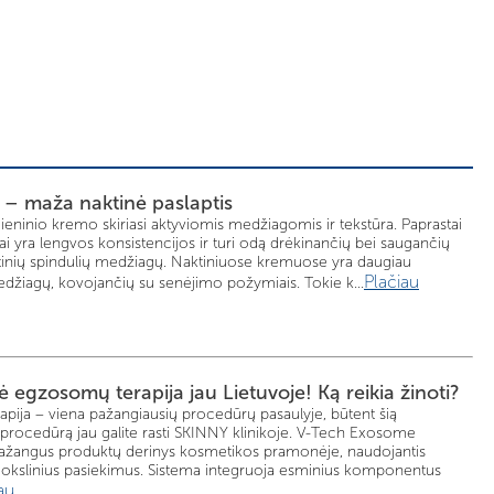
a – maža naktinė paslaptis
ieninio kremo skiriasi aktyviomis medžiagomis ir tekstūra. Paprastai
ai yra lengvos konsistencijos ir turi odą drėkinančių bei saugančių
etinių spindulių medžiagų. Naktiniuose kremuose yra daugiau
Plačiau
džiagų, kovojančių su senėjimo požymiais. Tokie k...
ė egzosomų terapija jau Lietuvoje! Ką reikia žinoti?
pija – viena pažangiausių procedūrų pasaulyje, būtent šią
 procedūrą jau galite rasti SKINNY klinikoje. V-Tech Exosome
pažangus produktų derinys kosmetikos pramonėje, naudojantis
mokslinius pasiekimus. Sistema integruoja esminius komponentus
au