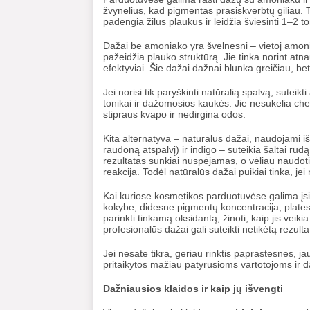
žvynelius, kad pigmentas prasiskverbtų giliau.
padengia žilus plaukus ir leidžia šviesinti 1–2 to
Dažai be amoniako yra švelnesni – vietoj amoni
pažeidžia plauko struktūrą. Jie tinka norint atnau
efektyviai. Šie dažai dažnai blunka greičiau, b
Jei norisi tik paryškinti natūralią spalvą, suteikt
tonikai ir dažomosios kaukės. Jie nesukelia chem
stipraus kvapo ir nedirgina odos.
Kita alternatyva – natūralūs dažai, naudojami iš
raudoną atspalvį) ir indigo – suteikia šaltai rudą
rezultatas sunkiai nuspėjamas, o vėliau naudot
reakcija. Todėl natūralūs dažai puikiai tinka, jei
Kai kuriose kosmetikos parduotuvėse galima įsi
kokybe, didesne pigmentų koncentracija, platesn
parinkti tinkamą oksidantą, žinoti, kaip jis vei
profesionalūs dažai gali suteikti netikėtą rezulta
Jei nesate tikra, geriau rinktis paprastesnes,
pritaikytos mažiau patyrusioms vartotojoms ir d
Dažniausios klaidos ir kaip jų išvengti