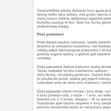
Savarankiškas plaukų dažymas buvo gana įprasta
tiesiog neliko kitos išeities, mat grožio salon
namų salono rinkinių, leidžiantys atgaivinti pl
techniką naudoja iki šiol. Ypač tos, kurios gyv
profesionalią kirpėją.
Prieš pradedant
Prieš dažant plaukus namuose, svarbu įsivertint
tiesinimo ar ankstesnio šviesinimo, net švelniau
reikėtų taikyti atkuriamąsias priemones ir tik tu
greičiau sugeria spalvą, o glotnūs gali nepriimti
rezultatą.
Dažų pakuotėse dažnai matomos spalvų lentelės 
Tačiau realybėje tai tėra orientacinis vadovas –
dažų likučių, net plaukų porėtumo. Dažant švies
jei plaukai itin porėti, spalva gali įsigerti intens
natūraliam arba tik vienu tonu šviesesnį / tamse
Dažų pasaulyje viskas remiasi į tonų skalę: nuo 1
6 tono (šviesiai rudi), o dažai – 7 tono, tai rei
šviesinti vos 1–2 tonais, daugiau – tik su specia
Supratimas apie bazinio atspalvio ir tonų santy
pavirsta nenatūraliai keistu ar net purvinu atspa