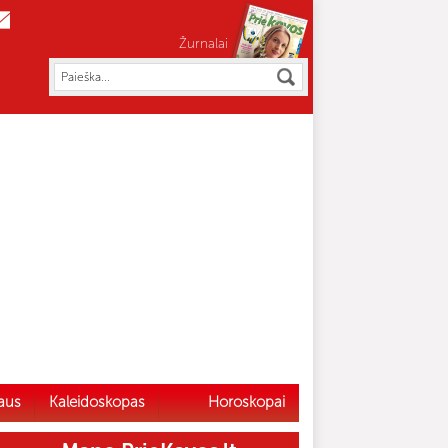
Žurnalai
aus
Kaleidoskopas
Horoskopai