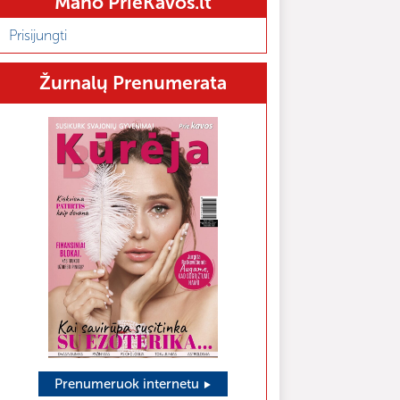
Mano PrieKavos.lt
Prisijungti
Žurnalų Prenumerata
Prenumeruok internetu