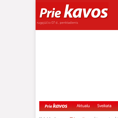
rugpjūčio 07 d., penktadienis
Aktualu
Sveikata