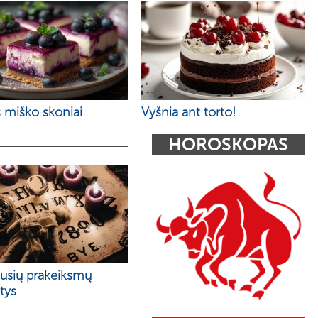
 miško skoniai
Vyšnia ant torto!
HOROSKOPAS
ausių prakeiksmų
tys