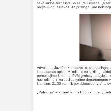
sako laidos žurnalistė Saulė Pauliuvienė. „Ikit
narys Audrius Nakas. Jis įsitikinęs, kad nekiln
Advokatas Juzefas Kozubovskis, skandalingai 
kalbėdamas apie I. Mikelionio turtų kilmę, laid
persekiojimo 3 mln. Lt PVM grobstymo byloje. +
nusikaltimų ir korupcijos tyrimo departamento vyr
šiandien, 21.30 val., tik per „Lietuvos ryto“ televi
„Patriotai“ – antradienį, 21.30 val., per „Liet