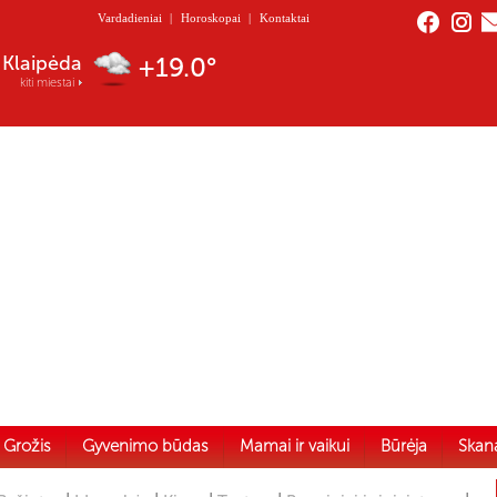
Vardadieniai
|
Horoskopai
|
Kontaktai
Nida
+19.1°
kiti miestai
Grožis
Gyvenimo būdas
Mamai ir vaikui
Būrėja
Skan