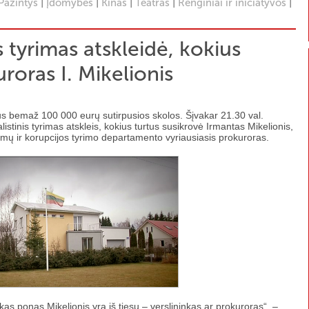
|
|
|
|
|
Pažintys
Įdomybės
Kinas
Teatras
Renginiai ir iniciatyvos
s tyrimas atskleidė, kokius
roras I. Mikelionis
s bemaž 100 000 eurų sutirpusios skolos. Šįvakar 21.30 val.
nalistinis tyrimas atskleis, kokius turtus susikrovė Irmantas Mikelionis,
mų ir korupcijos tyrimo departamento vyriausiasis prokuroras.
, kas ponas Mikelionis yra iš tiesų – verslininkas ar prokuroras“, –