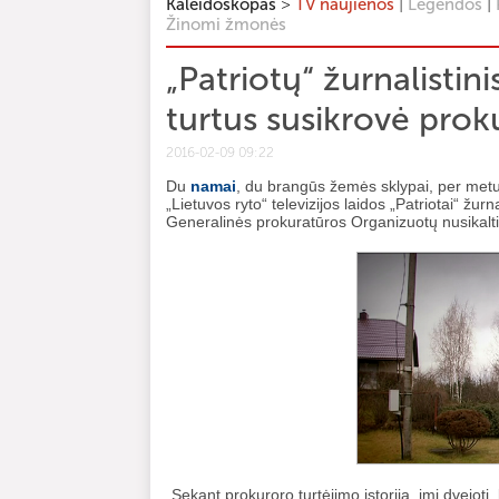
>
|
|
Kaleidoskopas
TV naujienos
Legendos
Žinomi žmonės
„Patriotų“ žurnalistini
turtus susikrovė proku
2016-02-09 09:22
Du
namai
, du brangūs žemės sklypai, per metu
„Lietuvos ryto“ televizijos laidos „Patriotai“ žur
Generalinės prokuratūros Organizuotų nusikalti
„Sekant prokuroro turtėjimo istoriją, imi dvejoti