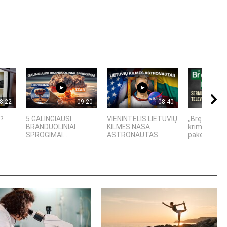
8:22
09:20
08:40
a?
5 GALINGIAUSI
VIENINTELIS LIETUVIŲ
„Bręstantis 
BRANDUOLINIAI
KILMĖS NASA
kriminalinis
SPROGIMAI...
ASTRONAUTAS
pakeitęs tele