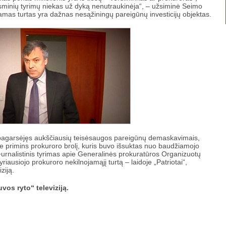
eisminių tyrimų niekas už dyką nenutraukinėja“, – užsiminė Seimo
ojamas turtas yra dažnas nesąžiningų pareigūnų investicijų objektas.
pagarsėjęs aukščiausių teisėsaugos pareigūnų demaskavimais,
oje primins prokuroro brolį, kuris buvo išsuktas nuo baudžiamojo
urnalistinis tyrimas apie Generalinės prokuratūros Organizuotų
iausiojo prokuroro nekilnojamąjį turtą – laidoje „Patriotai“,
ziją.
uvos ryto“ televiziją.