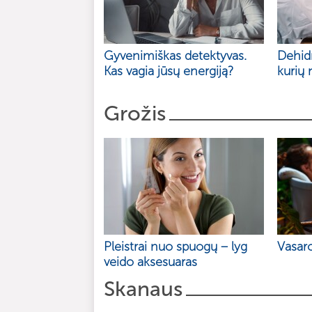
Gyvenimiškas detektyvas.
Dehidr
Kas vagia jūsų energiją?
kurių 
Grožis
Pleistrai nuo spuogų – lyg
Vasar
veido aksesuaras
Skanaus