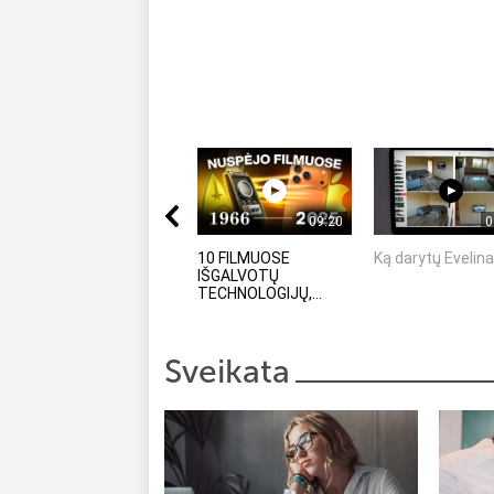
09:20
0
10 FILMUOSE
Ką darytų Evelin
IŠGALVOTŲ
TECHNOLOGIJŲ,...
Sveikata