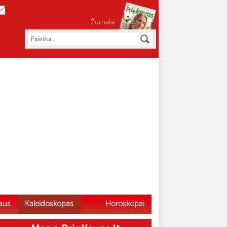
Žurnalai
aus
Kaleidoskopas
Horoskopai