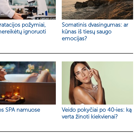
atacijos požymiai,
Somatinis dvasingumas: ar
nereikėtų ignoruoti
kūnas iš tiesų saugo
emocijas?
os SPA namuose
Veido pokyčiai po 40-ies: ką
verta žinoti kiekvienai?