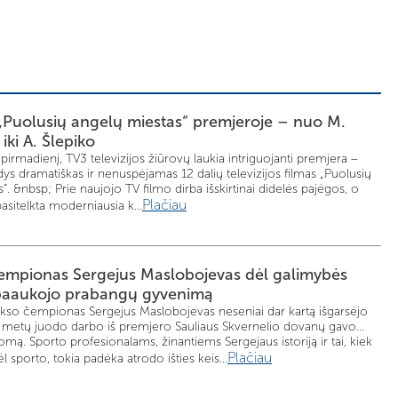
„Puolusių angelų miestas“ premjeroje – nuo M.
 iki A. Šlepiko
pirmadienį, TV3 televizijos žiūrovų laukia intriguojanti premjera –
dys dramatiškas ir nenuspėjamas 12 dalių televizijos filmas „Puolusių
“. &nbsp; Prie naujojo TV filmo dirba išskirtinai didelės pajėgos, o
Plačiau
sitelkta moderniausia k...
empionas Sergejus Maslobojevas dėl galimybės
 paaukojo prabangų gyvenimą
okso čempionas Sergejus Maslobojevas neseniai dar kartą išgarsėjo
5 metų juodo darbo iš premjero Sauliaus Skvernelio dovanų gavo...
lomą. Sporto profesionalams, žinantiems Sergejaus istoriją ir tai, kiek
Plačiau
l sporto, tokia padėka atrodo išties keis...