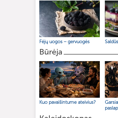
Fėjų uogos – gervuogės
Saldūs
Būrėja
Kuo pavaišintume ateivius?
Garsi
paslap