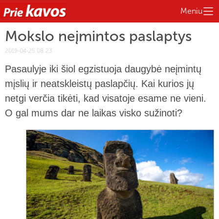
Meniu
Mokslo neįmintos paslaptys
2019-04-25 08:23
Pasaulyje iki šiol egzistuoja daugybė neįmintų
mįslių ir neatskleistų paslapčių. Kai kurios jų
netgi verčia tikėti, kad visatoje esame ne vieni.
O gal mums dar ne laikas visko sužinoti?