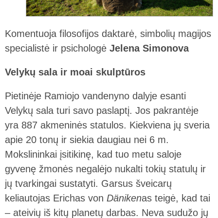
Komentuoja filosofijos daktarė, simbolių magijos
specialistė ir psichologė
Jelena Simonova
Velykų sala ir moai skulptūros
Pietinėje Ramiojo vandenyno dalyje esanti
Velykų sala turi savo paslaptį. Jos pakrantėje
yra 887 akmeninės statulos. Kiekviena jų sveria
apie 20 tonų ir siekia daugiau nei 6 m.
Mokslininkai įsitikinę, kad tuo metu saloje
gyvenę žmonės negalėjo nukalti tokių statulų ir
jų tvarkingai sustatyti. Garsus šveicarų
keliautojas Erichas von
Däniken
as teigė, kad tai
– ateivių iš kitų planetų darbas. Neva sudužo jų