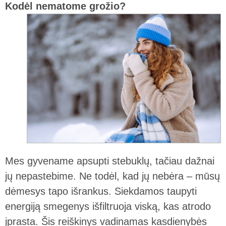
Kodėl nematome grožio?
Mes gyvename apsupti stebuklų, tačiau dažnai
jų nepastebime. Ne todėl, kad jų nebėra – mūsų
dėmesys tapo išrankus. Siekdamos taupyti
energiją smegenys išfiltruoja viską, kas atrodo
įprasta. Šis reiškinys vadinamas kasdienybės