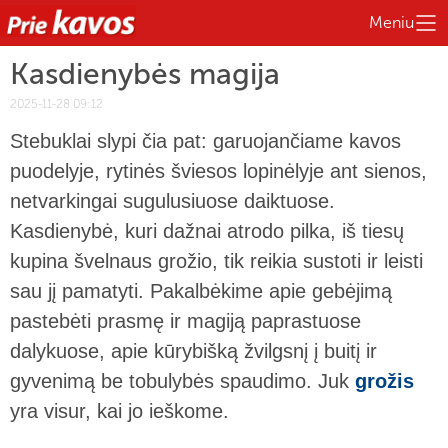
Meniu
Kasdienybės magija
2025-11-28 09:12
Stebuklai slypi čia pat: garuojančiame kavos
puodelyje, rytinės šviesos lopinėlyje ant sienos,
netvarkingai sugulusiuose daiktuose.
Kasdienybė, kuri dažnai atrodo pilka, iš tiesų
kupina švelnaus grožio, tik reikia sustoti ir leisti
sau jį pamatyti. Pakalbėkime apie gebėjimą
pastebėti prasmę ir magiją paprastuose
dalykuose, apie kūrybišką žvilgsnį į buitį ir
gyvenimą be tobulybės spaudimo. Juk
grožis
yra visur, kai jo ieškome.