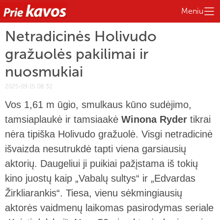
Meniu
Netradicinės Holivudo
gražuolės pakilimai ir
nuosmukiai
2025-09-15 08:32
Vos 1,61 m ūgio, smulkaus kūno sudėjimo,
tamsiaplaukė ir tamsiaakė
Winona Ryder
tikrai
nėra tipiška Holivudo gražuolė. Visgi netradicinė
išvaizda nesutrukdė tapti viena garsiausių
aktorių. Daugeliui ji puikiai pažįstama iš tokių
kino juostų kaip „Vabalų sultys“ ir „Edvardas
Žirkliarankis“. Tiesa, vienu sėkmingiausių
aktorės vaidmenų laikomas pasirodymas seriale