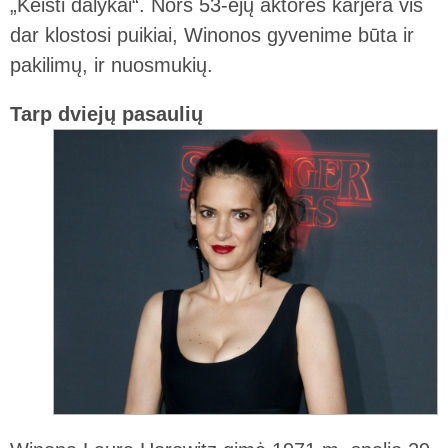
„Keisti dalykai“. Nors 53-ejų aktorės karjera vis
dar klostosi puikiai, Winonos gyvenime būta ir
pakilimų, ir nuosmukių.
Tarp dviejų pasaulių