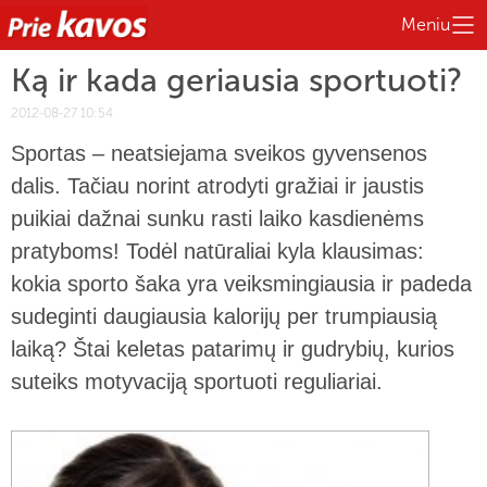
Meniu
Ką ir kada geriausia sportuoti?
2012-08-27 10:54
Sportas – neatsiejama sveikos gyvensenos
dalis. Tačiau norint atrodyti gražiai ir jaustis
puikiai dažnai sunku rasti laiko kasdienėms
pratyboms! Todėl natūraliai kyla klausimas:
kokia sporto šaka yra veiksmingiausia ir padeda
sudeginti daugiausia kalorijų per trumpiausią
laiką? Štai keletas patarimų ir gudrybių, kurios
suteiks motyvaciją sportuoti reguliariai.