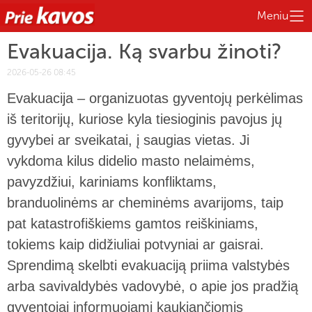
Meniu
Evakuacija. Ką svarbu žinoti?
2026-05-26 08:45
Evakuacija – organizuotas gyventojų perkėlimas
iš teritorijų, kuriose kyla tiesioginis pavojus jų
gyvybei ar sveikatai, į saugias vietas. Ji
vykdoma kilus didelio masto nelaimėms,
pavyzdžiui, kariniams konfliktams,
branduolinėms ar cheminėms avarijoms, taip
pat katastrofiškiems gamtos reiškiniams,
tokiems kaip didžiuliai potvyniai ar gaisrai.
Sprendimą skelbti evakuaciją priima valstybės
arba savivaldybės vadovybė, o apie jos pradžią
gyventojai informuojami kaukiančiomis