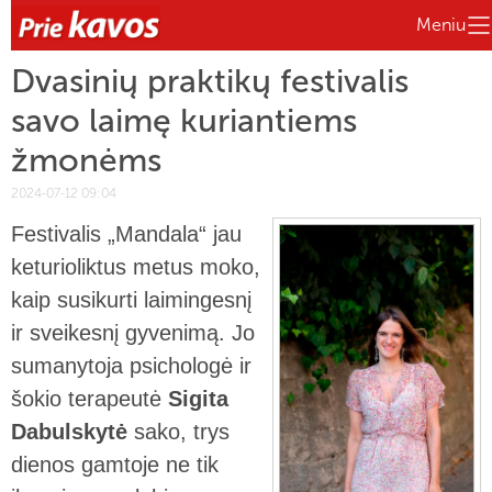
Meniu
Dvasinių praktikų festivalis
savo laimę kuriantiems
žmonėms
2024-07-12 09:04
Festivalis „Mandala“ jau
keturioliktus metus moko,
kaip susikurti laimingesnį
ir sveikesnį gyvenimą. Jo
sumanytoja psichologė ir
šokio terapeutė
Sigita
Dabulskytė
sako, trys
dienos gamtoje ne tik