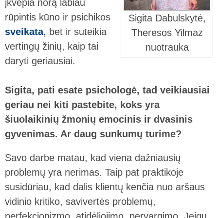
įkvepia norą labiau
rūpintis kūno ir psichikos
Sigita Dabulskytė,
sveikata
, bet ir suteikia
Theresos Yilmaz
vertingų žinių, kaip tai
nuotrauka
daryti geriausiai.
Sigita, pati esate psichologė, tad veikiausiai
geriau nei kiti pastebite, koks yra
šiuolaikinių žmonių emocinis ir dvasinis
gyvenimas. Ar daug sunkumų turime?
Savo darbe matau, kad viena dažniausių
problemų yra nerimas. Taip pat praktikoje
susidūriau, kad dalis klientų kenčia nuo aršaus
vidinio kritiko, savivertės problemų,
perfekcionizmo, atidėliojimo, pervargimo. Jeigu