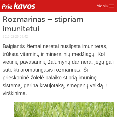
Meniu
Rozmarinas – stipriam
imunitetui
2013-02-25 09:42
Baigiantis žiemai neretai nusilpsta imunitetas,
trūksta vitaminų ir mineralinių medžiagų. Kol
vietinių pavasarinių žalumynų dar nėra, jėgų gali
suteikti aromatingasis rozmarinas. Ši
prieskoninė žolelė palaiko stiprią imuninę
sistemą, gerina kraujotaką, smegenų veiklą ir
virškinimą.