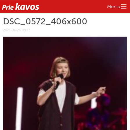
Meniu
DSC_0572_406x600
2021-04-26 08:13