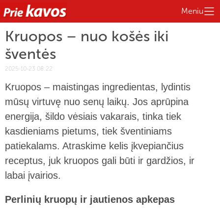
Meniu
Kruopos – nuo košės iki
šventės
2025-10-23 08:22
Kruopos – maistingas ingredientas, lydintis
mūsų virtuvę nuo senų laikų. Jos aprūpina
energija, šildo vėsiais vakarais, tinka tiek
kasdieniams pietums, tiek šventiniams
patiekalams. Atraskime kelis įkvepiančius
receptus, juk kruopos gali būti ir gardžios, ir
labai įvairios.
Perlinių kruopų ir jautienos apkepas