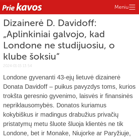
Meniu
Dizainerė D. Davidoff:
„Aplinkiniai galvojo, kad
Londone ne studijuosiu, o
klube šoksiu“
2024-01-15 13:54
Londone gyvenanti 43-ejų lietuvė dizainerė
Donata Davidoff – puikus pavyzdys toms, kurios
trokšta geresnio gyvenimo, laisvės ir finansinės
nepriklausomybės. Donatos kuriamus
kokybiškus ir madingus drabužius privačių
pristatymų metu šluote šluoja klientės ne tik
Londone, bet ir Monake, Niujorke ar Paryžiuje,