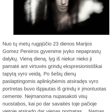
Nuo tų metų rugpjūčio 23 dienos Marijos
Gomez Pereiros gyvenime įvyko nepaprastų
dalykų. Vieną dieną, lyg iš niekur nieko ji
pamatė ant virtuvės grindų ekspresionistiškai
tapytą vyro veidą. Po šešių dienų
paslaptingomis aplinkybėmis atsiradęs vyro
portretas buvo išpjautas iš grindų ir įmontuotas
cemente. Neįmanoma nupasakoti visų
nuostabos, kai po dar savaitės toje pačioje
vietoje atsirado dar vienas portretas… Namas,