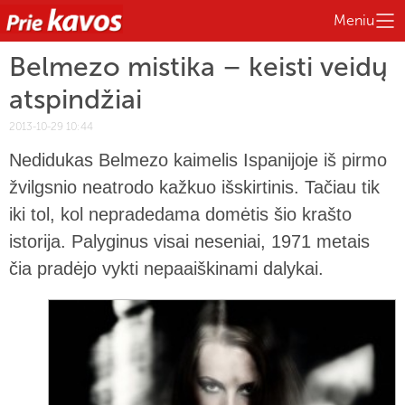
Meniu
Belmezo mistika – keisti veidų
atspindžiai
2013-10-29 10:44
Nedidukas Belmezo kaimelis Ispanijoje iš pirmo
žvilgsnio neatrodo kažkuo išskirtinis. Tačiau tik
iki tol, kol nepradedama domėtis šio krašto
istorija. Palyginus visai neseniai, 1971 metais
čia pradėjo vykti nepaaiškinami dalykai.