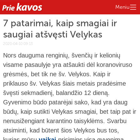
Meniu
7 patarimai, kaip smagiai ir
saugiai atšvęsti Velykas
2020-04-10 09:13
Nors dauguma renginių, švenčių ir kelionių
visame pasaulyje yra atšaukti dėl koranoviruso
grėsmės, bet tik ne šv. Velykos. Kaip ir
priklauso šv. Velykas šiais metais pradėsime
švęsti sekmadienį, balandžio 12 dieną.
Gyvenimo būdo patarėjai sako, kad yra daug
būdų, kaip sutikti Velykas smagiai, bet taip pat ir
nenusižengiant karantino taisyklėms. Svarbu
atsiminti, kad būtent šios Velykos bus tos,
kurias mūsų
vaikai
prisimins visą gyvenimą.