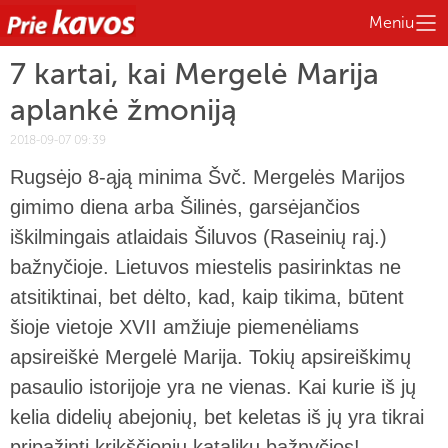
Meniu
7 kartai, kai Mergelė Marija
aplankė žmoniją
2018-09-07 09:39
Rugsėjo 8-ąją minima Švč. Mergelės Marijos
gimimo diena arba Šilinės, garsėjančios
iškilmingais atlaidais Šiluvos (Raseinių raj.)
bažnyčioje. Lietuvos miestelis pasirinktas ne
atsitiktinai, bet dėlto, kad, kaip tikima, būtent
šioje vietoje XVII amžiuje piemenėliams
apsireiškė Mergelė Marija. Tokių apsireiškimų
pasaulio istorijoje yra ne vienas. Kai kurie iš jų
kelia didelių abejonių, bet keletas iš jų yra tikrai
pripažinti krikščionių katalikų bažnyčios!