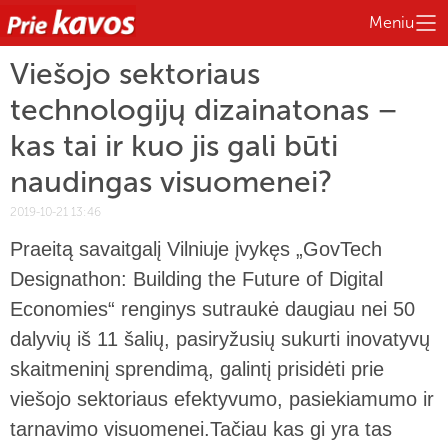
Meniu
Viešojo sektoriaus
technologijų dizainatonas –
kas tai ir kuo jis gali būti
naudingas visuomenei?
2019-10-21 13:46
Praeitą savaitgalį Vilniuje įvykęs „GovTech
Designathon: Building the Future of Digital
Economies“ renginys sutraukė daugiau nei 50
dalyvių iš 11 šalių, pasiryžusių sukurti inovatyvų
skaitmeninį sprendimą, galintį prisidėti prie
viešojo sektoriaus efektyvumo, pasiekiamumo ir
tarnavimo visuomenei.Tačiau kas gi yra tas