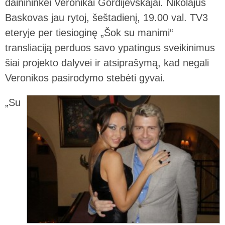
dainininkei Veronikai Gordijevskajai. Nikolajus
Baskovas jau rytoj, šeštadienį, 19.00 val. TV3
eteryje per tiesioginę „Šok su manimi“
transliaciją perduos savo ypatingus sveikinimus
šiai projekto dalyvei ir atsiprašymą, kad negali
Veronikos pasirodymo stebėti gyvai.
„Su