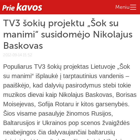
Meniu
TV3 šokių projektu „Šok su
manimi“ susidomėjo Nikolajus
Baskovas
2012-09-14 15:52
Populiarus TV3 šokių projektas Lietuvoje „Šok
su manimi“ išplaukė į tarptautinius vandenis –
paaiškėjo, kad dalyvių pasirodymus stebi tokie
muzikos dievai kaip Nikolajus Baskovas, Borisas
Moisejevas, Sofija Rotaru ir kitos garsenybės.
Šios visame pasaulyje žinomos Rusijos,
Baltarusijos ir Ukrainos pop scenos žvaigždės
neabejingos čia dalyvaujančiai baltarusių