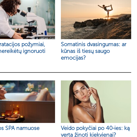
atacijos požymiai,
Somatinis dvasingumas: ar
nereikėtų ignoruoti
kūnas iš tiesų saugo
emocijas?
os SPA namuose
Veido pokyčiai po 40-ies: ką
verta žinoti kiekvienai?