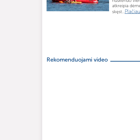
nuskendo vien 
atkreipia dėme
Plačia
skęst...
Rekomenduojami video