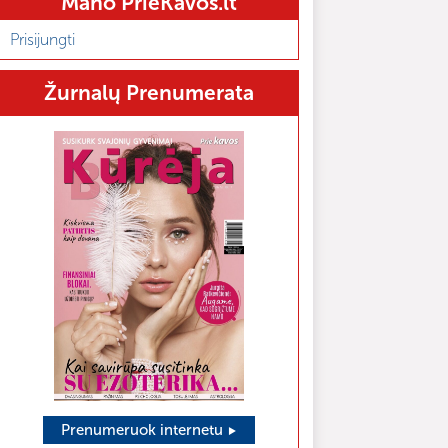
Mano PrieKavos.lt
Prisijungti
Žurnalų Prenumerata
Prenumeruok internetu