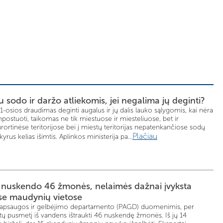
u sodo ir daržo atliekomis, jei negalima jų deginti?
osios draudimas deginti augalus ir jų dalis lauko sąlygomis, kai nėra
ostuoti, taikomas ne tik miestuose ir miesteliuose, bet ir
rortinėse teritorijose bei į miestų teritorijas nepatenkančiose sodų
Plačiau
kyrus kelias išimtis. Aplinkos ministerija pa...
 nuskendo 46 žmonės, nelaimės dažnai įvyksta
se maudynių vietose
s apsaugos ir gelbėjimo departamento (PAGD) duomenimis, per
tų pusmetį iš vandens ištraukti 46 nuskendę žmonės. Iš jų 14