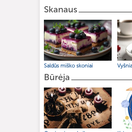
Skanaus
Saldūs miško skoniai
Vyšnia
Būrėja