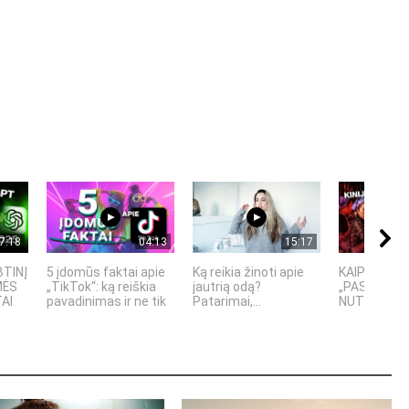
7:18
04:13
15:17
BTINĮ
5 įdomūs faktai apie
Ką reikia žinoti apie
KAIP KINIJA
MĖS
„TikTok“: ką reiškia
jautrią odą?
„PASAULIO F
TAI
pavadinimas ir ne tik
Patarimai,...
NUTYLĖTA 