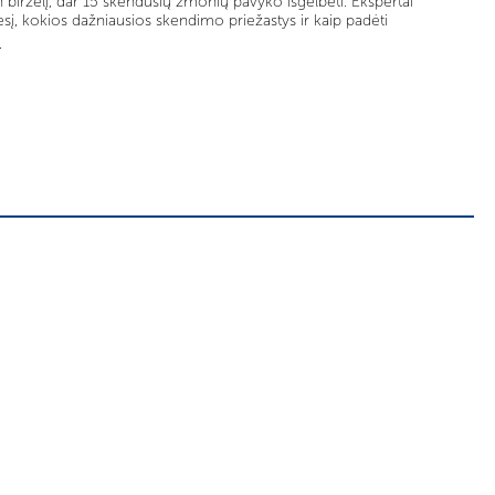
birželį, dar 15 skendusių žmonių pavyko išgelbėti. Ekspertai
sį, kokios dažniausios skendimo priežastys ir kaip padėti
u