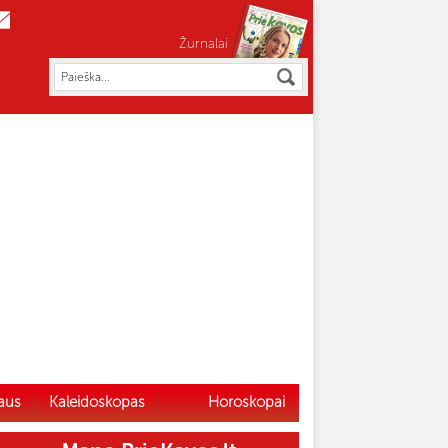
Žurnalai
aus
Kaleidoskopas
Horoskopai