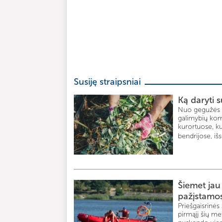
Susiję straipsniai
Ką daryti s
Nuo gegužės 1-
galimybių komp
kurortuose, ku
bendrijose, išs
Šiemet jau
pažįstamo
Priešgaisrinė
pirmąjį šių me