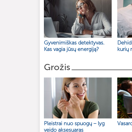
Gyvenimiškas detektyvas.
Dehidr
Kas vagia jūsų energiją?
kurių 
Grožis
Pleistrai nuo spuogų – lyg
Vasar
veido aksesuaras