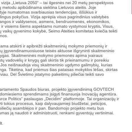
 vizija „Lietuva 2050“ – tai ilgesnės nei 20 metų perspektyvos
ų metodu apibūdinama siektina Lietuvos ateitis. Joje
ityje numatomas svarbiausias tendencijas, iššūkius ir
kalingus pokyčius. Vizija aprėpia visus pagrindinius valstybės
rangos ir valdysenos, asmens, bendruomenės, ekonomikos,
s ir visiems šiems aspektams numato vystymosi kryptis
.
Visus,
ų vaikų gyvenimo kokybė, Seimo Ateities komitetas kviečia teikti
enos.
ama atskirti ir apibrėžti skaitmeninių mokymo priemonių ir
ų įgyvendinamuosiuose teisės aktuose išgryninti skaitmeninio
sąlygas. Skaitmeninės mokymo priemonės apima įvairaus
ų vadovėlių ir knygų gali skirtis tik prieinamumu ir poreikiu
. Jos neišnaudoja visų skaitmeninio ugdymo galimybių, kurias
anga. Tikėtina, kad priėmus šias pataisas mokyklos lėšas, skirtas
iau. Dėl Švietimo įstatymo pakeitimų piliečiai teikti savo
epartamento Spaudos biuras, projekto įgyvendinimą GOVTECH
andomiesiems sprendimams įsigyti finansuoja Inovacijų agentūra.
ce Politics“ paslaugas „Decidim“ platformoje. Tai organizacijų ir
ti tokius procesus, kaip dalyvaujamieji biudžetai, peticijos,
 piliečių asamblėjos ir pan. Bandomojo projekto metu bus
as ją naudoti ir administruoti, renkami gyventojų vertinimai.
t.