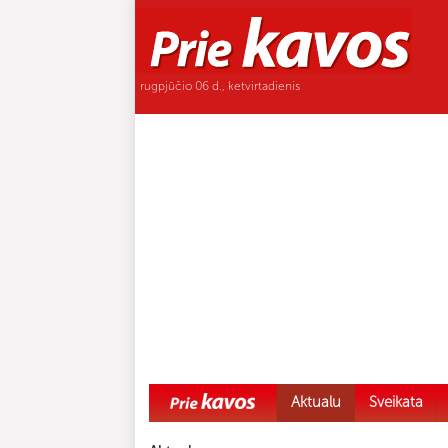
rugpjūčio 06 d., ketvirtadienis
Aktualu
Sveikata