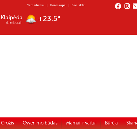
Vardadieniai
|
Horoskopai
|
Kontaktai
Nida
+21.1°
kiti miestai
Grožis
Gyvenimo būdas
Mamai ir vaikui
Būrėja
Skan