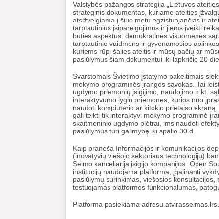
Valstybės pažangos strategija „Lietuvos ateities
strateginis dokumentas, kuriame ateities įžvalg
atsižvelgiama į šiuo metu egzistuojančias ir ate
tarptautinius įsipareigojimus ir jiems įveikti rei
būties aspektus: demokratinės visuomenės są
tarptautinio vaidmens ir gyvenamosios aplinko
kuriems rūpi šalies ateitis ir mūsų pačių ar mūs
pasiūlymus šiam dokumentui iki lapkričio 20 di
Svarstomais Švietimo įstatymo pakeitimais sieki
mokymo programinės įrangos sąvokas. Tai leist
ugdymo priemonių įsigijimo, naudojimo ir kt. 
interaktyvumo lygio priemones, kurios nuo įprast
naudoti kompiuterio ar kitokio prietaiso ekraną
gali teikti tik interaktyvi mokymo programinė įr
skaitmeninio ugdymo plėtrai, ims naudoti efektyv
pasiūlymus turi galimybę iki spalio 30 d.
Kaip praneša Informacijos ir komunikacijos d
(inovatyvių viešojo sektoriaus technologijų) b
Seimo kanceliarija įsigijo kompanijos „Open Sour
institucijų naudojama platforma, įgalinanti vykdy
pasiūlymų surinkimas, viešosios konsultacijos,
testuojamas platformos funkcionalumas, patogum
Platforma pasiekiama adresu atvirasseimas.lrs.l