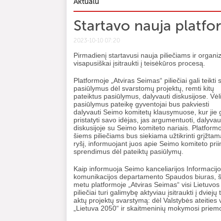
Aktualu
Startavo nauja platfo
2023-10-10 07:20
Pirmadienį startavusi nauja piliečiams ir organi
visapusiškai įsitraukti į teisėkūros procesą.
Platformoje „Atviras Seimas“ piliečiai gali teikti
pasiūlymus dėl svarstomų projektų, remti kitų
pateiktus pasiūlymus, dalyvauti diskusijose. Vėl
pasiūlymus pateikę gyventojai bus pakviesti
dalyvauti Seimo komitetų klausymuose, kur jie 
pristatyti savo idėjas, jas argumentuoti, dalyvau
diskusijoje su Seimo komiteto nariais. Platform
šiems piliečiams bus siekiama užtikrinti grįžtamą
ryšį, informuojant juos apie Seimo komiteto pri
sprendimus dėl pateiktų pasiūlymų.
Kaip informuoja Seimo kanceliarijos Informacijo
komunikacijos departamento Spaudos biuras, š
metu platformoje „Atviras Seimas“ visi Lietuvos
piliečiai turi galimybę aktyviau įsitraukti į dviejų 
aktų projektų svarstymą: dėl Valstybės ateities v
„Lietuva 2050“ ir skaitmeninių mokymosi prie