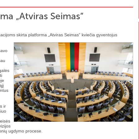
rma „Atviras Seimas“
zacijoms skirta platforma „Atviras Seimas“ kviečia gyventojus
 savo
iau
galės
ti
oje
jį
imtus
s ir
iuo
teisės
izijos
monių ugdymo procese.