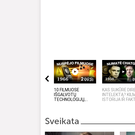
09:20
0
10 FILMUOSE
KAS SUKŪRĖ DIR
IŠGALVOTŲ
INTELEKTĄ? KIL
TECHNOLOGIJŲ,...
ISTORIJA IR FAK
Sveikata