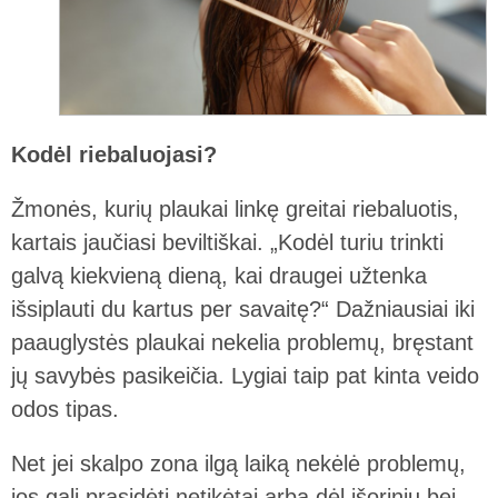
Kodėl riebaluojasi?
Žmonės, kurių plaukai linkę greitai riebaluotis,
kartais jaučiasi beviltiškai. „Kodėl turiu trinkti
galvą kiekvieną dieną, kai draugei užtenka
išsiplauti du kartus per savaitę?“ Dažniausiai iki
paauglystės plaukai nekelia problemų, bręstant
jų savybės pasikeičia. Lygiai taip pat kinta veido
odos tipas.
Net jei skalpo zona ilgą laiką nekėlė problemų,
jos gali prasidėti netikėtai arba dėl išorinių bei