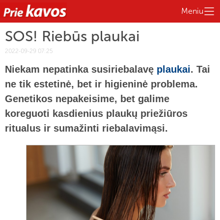
Meniu
SOS! Riebūs plaukai
2022-09-29 07:25
Niekam nepatinka susiriebalavę
plaukai
. Tai
ne tik estetinė, bet ir higieninė problema.
Genetikos nepakeisime, bet galime
koreguoti kasdienius plaukų priežiūros
ritualus ir sumažinti riebalavimąsi.