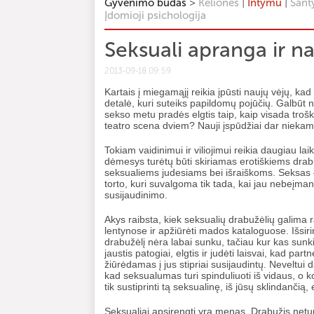
>
|
|
Gyvenimo būdas
Kelionės
Intymu
Sant
Įdomioji psichologija
Seksuali apranga ir na
2013-09-18 09:59
Kartais į miegamąjį reikia įpūsti naujų vėjų, kad
detalė, kuri suteiks papildomų pojūčių.
Galbūt ne
sekso metu pradės elgtis taip, kaip visada troš
teatro scena dviem? Nauji įspūdžiai dar nieka
Tokiam vaidinimui ir viliojimui reikia daugiau lai
dėmesys turėtų būti skiriamas erotiškiems dra
seksualiems judesiams bei išraiškoms. Seksas –
torto, kuri suvalgoma tik tada, kai jau nebeįma
susijaudinimo.
Akys raibsta, kiek seksualių drabužėlių galima 
lentynose ir apžiūrėti mados kataloguose. Išsiri
drabužėlį nėra labai sunku, tačiau kur kas sunkia
jaustis patogiai, elgtis ir judėti laisvai, kad partn
žiūrėdamas į jus stipriai susijaudintų. Neveltui
kad seksualumas turi spinduliuoti iš vidaus, o 
tik sustiprinti tą seksualinę, iš jūsų sklindančią, 
Seksualiai apsirengti yra menas. Drabužis netur