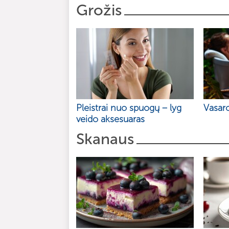
Grožis
Pleistrai nuo spuogų – lyg
Vasar
veido aksesuaras
Skanaus