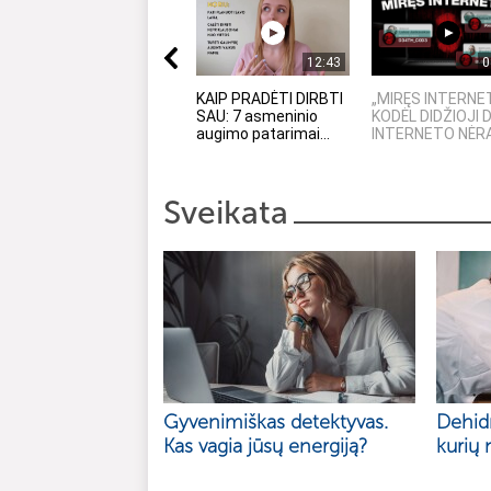
12:43
0
KAIP PRADĖTI DIRBTI
„MIRĘS INTERNE
SAU: 7 asmeninio
KODĖL DIDŽIOJI 
augimo patarimai...
INTERNETO NĖRA.
Sveikata
Gyvenimiškas detektyvas.
Dehidr
Kas vagia jūsų energiją?
kurių 