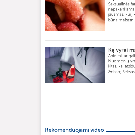
Seksualinės fa
nepakankamai p
jausmas, kurį k
būna mažesnis,
Ką vyrai m
Apie tai, ar g
Nuomonių yra vi
kitas, kai atsid
&nbsp; Seksas 
Rekomenduojami video