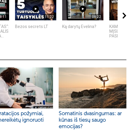
8:11
11:22
08:22
TAS“:
Bezos secrets LT
Ką darytų Evelina?
KAMUOLINIS
DALIS
MĮSLINGA 
..
PASLAPTIS
atacijos požymiai,
Somatinis dvasingumas: ar
nereikėtų ignoruoti
kūnas iš tiesų saugo
emocijas?