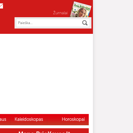
Žurnalai
aus
Kaleidoskopas
Horoskopai