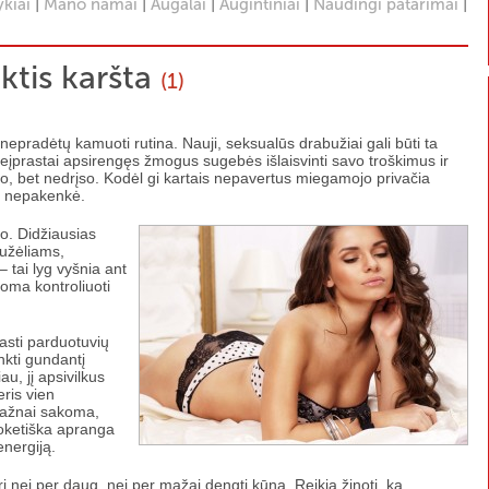
|
|
|
|
|
ykiai
Mano namai
Augalai
Augintiniai
Naudingi patarimai
ktis karšta
(1)
 nepradėtų kamuoti rutina. Nauji, seksualūs drabužiai gali būti ta
įprastai apsirengęs žmogus sugebės išlaisvinti savo troškimus ir
ko, bet nedrįso. Kodėl gi kartais nepavertus miegamojo privačia
m nepakenkė.
ko. Didžiausias
bužėliams,
 tai lyg vyšnia ant
noma kontroliuoti
rasti parduotuvių
nkti gundantį
u, jį apsivilkus
eris vien
 dažnai sakoma,
koketiška apranga
energiją.
i nei per daug, nei per mažai dengti kūną. Reikia žinoti, ką