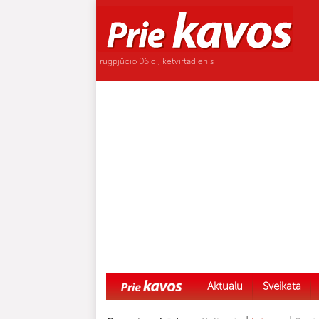
rugpjūčio 06 d., ketvirtadienis
Aktualu
Sveikata