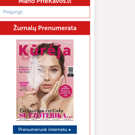
Mano PrieKavos.lt
Prisijungti
Žurnalų Prenumerata
Prenumeruok internetu