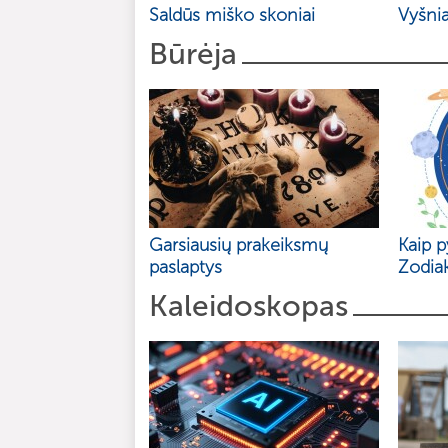
Saldūs miško skoniai
Vyšnia
Būrėja
Garsiausių prakeiksmų
Kaip p
paslaptys
Zodia
Kaleidoskopas