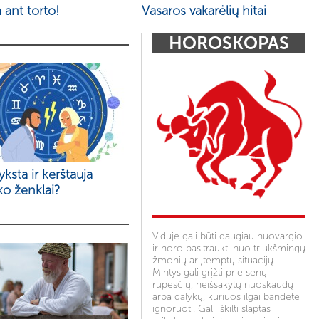
 ant torto!
Vasaros vakarėlių hitai
HOROSKOPAS
yksta ir kerštauja
ko ženklai?
Viduje gali būti daugiau nuovargio
ir noro pasitraukti nuo triukšmingų
žmonių ar įtemptų situacijų.
Mintys gali grįžti prie senų
rūpesčių, neišsakytų nuoskaudų
arba dalykų, kuriuos ilgai bandėte
ignoruoti. Gali iškilti slaptas