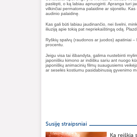
paslėpti, o ką labiau apnuoginti. Apranga turi įa
vilkinčiai permatoma palaidine ar sijonėliu. Kas
audinio palaidinę.
Kas gali būti labiau jaudinančio, nei švelni, mink
iliuziją apie tokią pat nepriekaištingą odą. Plazda
Ryškių spalvų (raudonos ar juodos) apatiniai – k
procentu.
Jeigu visa tai išbandyta, galima nustebinti myli
japonišku kimono ar indišku sariu ant nuogo kūno
japoniškų animacinių filmų suaugusiems veikėja, 
ar seselės kostiumu pasidabinusią gyvenimo mo
Susiję straipsniai
Ką reiškia 