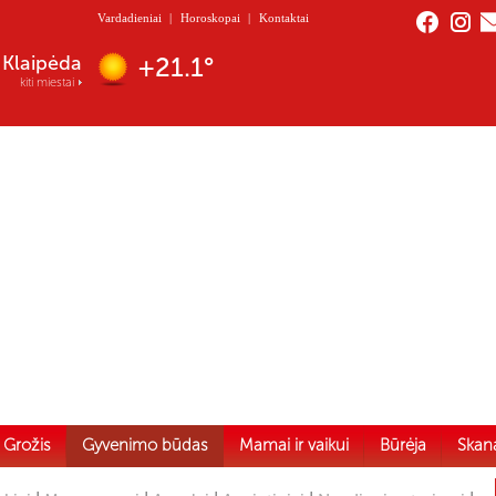
Vardadieniai
|
Horoskopai
|
Kontaktai
Nida
+20.3°
kiti miestai
Grožis
Gyvenimo būdas
Mamai ir vaikui
Būrėja
Skan