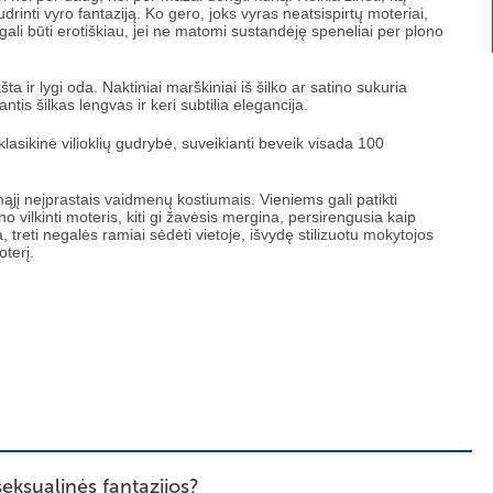
udrinti vyro fantaziją. Ko gero, joks vyras neatsispirtų moteriai,
 gali būti erotiškiau, jei ne matomi sustandėję speneliai per plono
šta ir lygi oda. Naktiniai marškiniai iš šilko ar satino sukuria
ntis šilkas lengvas ir keri subtilia elegancija.
lasikinė vilioklių gudrybė, suveikianti beveik visada 100
mąjį neįprastais vaidmenų kostiumais. Vieniems gali patikti
 vilkinti moteris, kiti gi žavėsis mergina, persirengusia kaip
treti negalės ramiai sėdėti vietoje, išvydę stilizuotu mokytojos
terį.
seksualinės fantazijos?