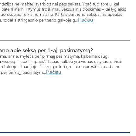
ntazijos ne mažiau svarbios nei pats seksas. Ypač tuo atveju, kai
atenkinami intymūs troškimai. Seksualinis troškimas – tai lyg alkio
uo skubiau reikia numalšinti. Kartais partnerio seksualinis apetitas
Plačiau
 todėl aistringesnio partnerio galvoje g...
ano apie seksą per 1-ąjį pasimatymą?
alima, ar ne, mylėtis per pirmąjį pasimatymą, kalbama daug.
sokių: ir „už“ ir „prieš“. Tačiau kalbėti yra vienas dalykas, o visai
uri tokioje situacijoje iš tikrųjų ir turi greitai nuspręsti: taip arba ne.
Plačiau
per pirmąjį pasimatym...