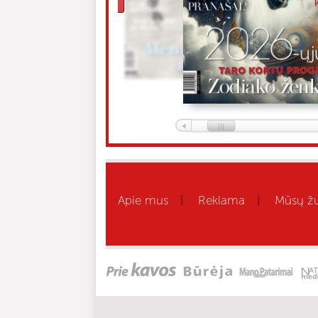
Apie mus
Reklama
Mūsų žu
|
|