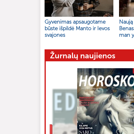
Gyvenimas apsaugotame
Naują 
būste išpildė Manto ir Ievos
Benas
svajones
man y
Žurnalų naujienos