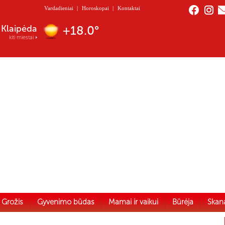
Vardadieniai
|
Horoskopai
|
Kontaktai
Klaipėda
+18.0°
kiti miestai
Grožis
Gyvenimo būdas
Mamai ir vaikui
Būrėja
Skan