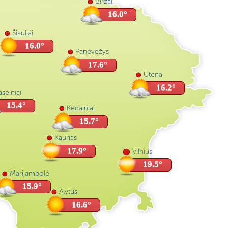
Biržai
16.0°
Šiauliai
16.0°
Panevėžys
17.6°
Utena
16.2°
seiniai
15.4°
Kėdainiai
15.7°
Kaunas
17.9°
Vilnius
19.5°
Marijampolė
15.9°
Alytus
16.6°