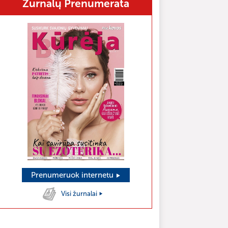
Žurnalų Prenumerata
as poryt
naktį
2.5°C
Prenumeruok internetu
Visi žurnalai