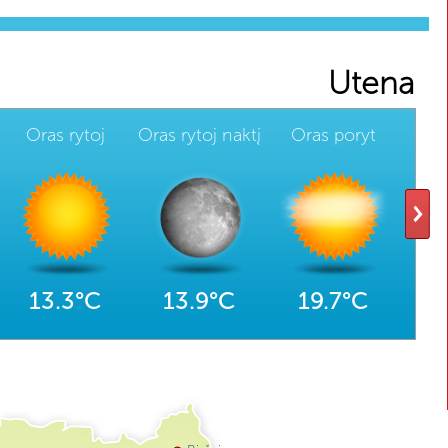
Utena
Oras rytoj
Oras rytoj naktį
Oras poryt
Or
13.3°C
13.9°C
19.7°C
2