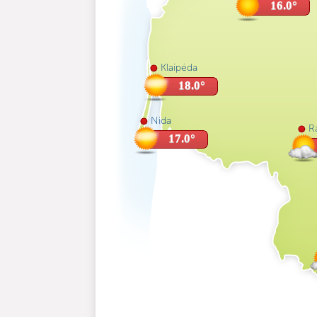
16.0°
Klaipėda
18.0°
Nida
Ra
17.0°