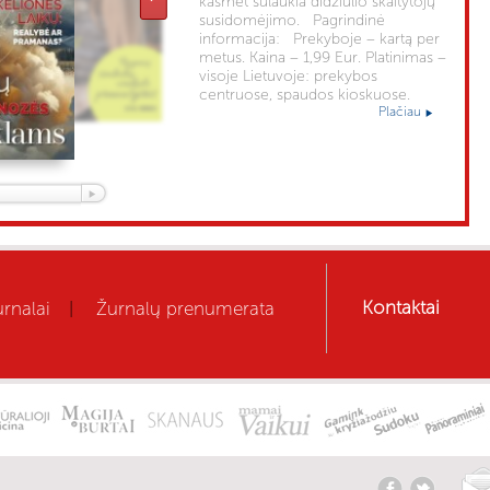
kasmet sulaukia didžiulio skaitytojų
susidomėjimo. Pagrindinė
informacija: Prekyboje – kartą per
metus. Kaina – 1,99 Eur. Platinimas –
visoje Lietuvoje: prekybos
centruose, spaudos kioskuose.
Plačiau
Kontaktai
rnalai
Žurnalų prenumerata
|