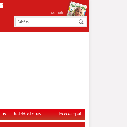
Žurnalai
aus
Kaleidoskopas
Horoskopai