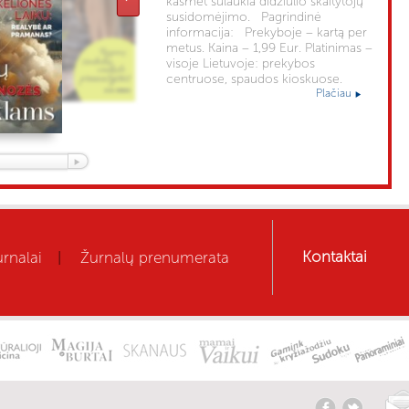
kasmet sulaukia didžiulio skaitytojų
susidomėjimo. Pagrindinė
informacija: Prekyboje – kartą per
metus. Kaina – 1,99 Eur. Platinimas –
visoje Lietuvoje: prekybos
centruose, spaudos kioskuose.
Plačiau
Kontaktai
rnalai
Žurnalų prenumerata
|