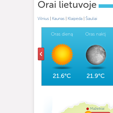
Orai lietuvoje
Vilnius
|
Kaunas
|
Klaipėda
|
Šiauliai
Oras dieną
Oras naktį
21.6°C
21.9°C
Mažeikiai