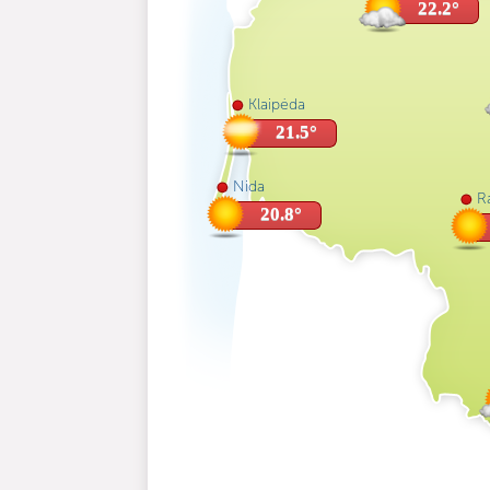
22.2°
Klaipėda
21.5°
Nida
Ra
20.8°