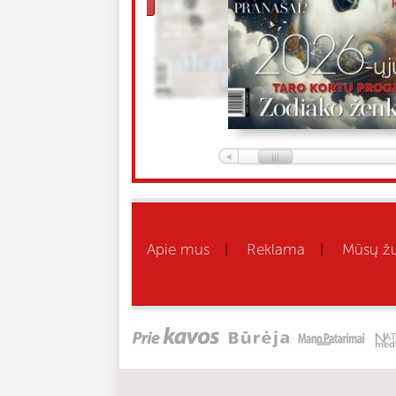
Apie mus
Reklama
Mūsų žu
|
|