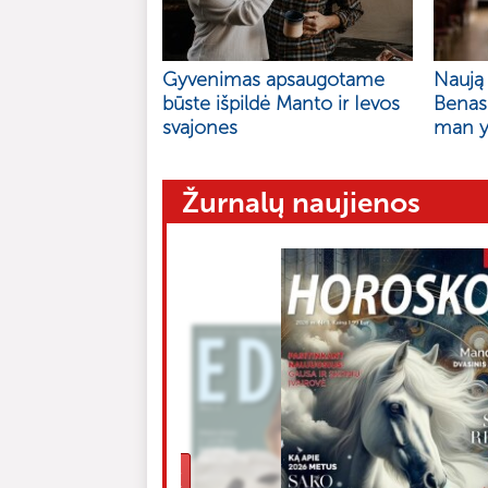
Gyvenimas apsaugotame
Naują 
būste išpildė Manto ir Ievos
Benas
svajones
man y
Žurnalų naujienos