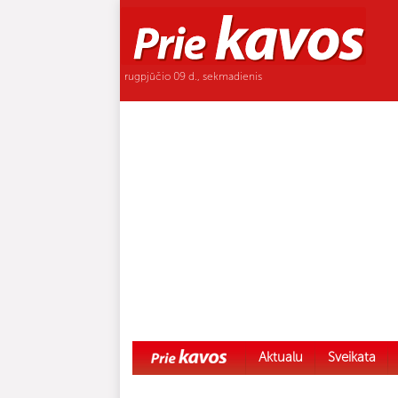
rugpjūčio 09 d., sekmadienis
Aktualu
Sveikata