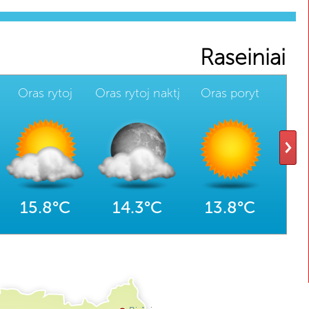
Raseiniai
Oras rytoj
Oras rytoj naktį
Oras poryt
Or
15.8°C
14.3°C
13.8°C
2