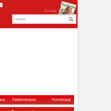
Žurnalai
aus
Kaleidoskopas
Horoskopai