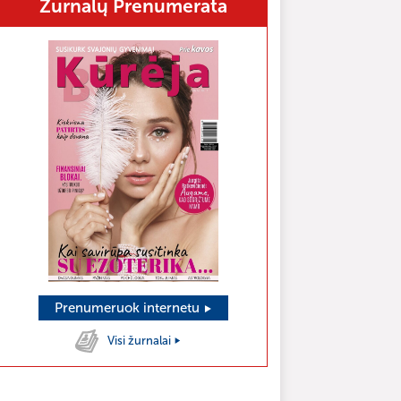
Žurnalų Prenumerata
as poryt
naktį
1.9°C
Prenumeruok internetu
Visi žurnalai