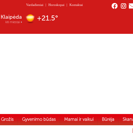
Vardadieniai
|
Horoskopai
|
Kontaktai
Klaipėda
+21.5°
kiti miestai
Grožis
Gyvenimo būdas
Mamai ir vaikui
Būrėja
Skan