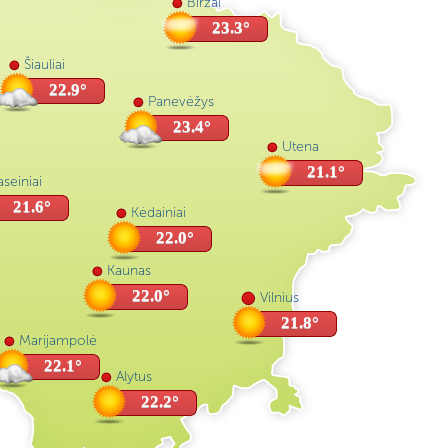
Biržai
23.3°
Šiauliai
22.9°
Panevėžys
23.4°
Utena
21.1°
seiniai
21.6°
Kėdainiai
22.0°
Kaunas
22.0°
Vilnius
21.8°
Marijampolė
22.1°
Alytus
22.2°