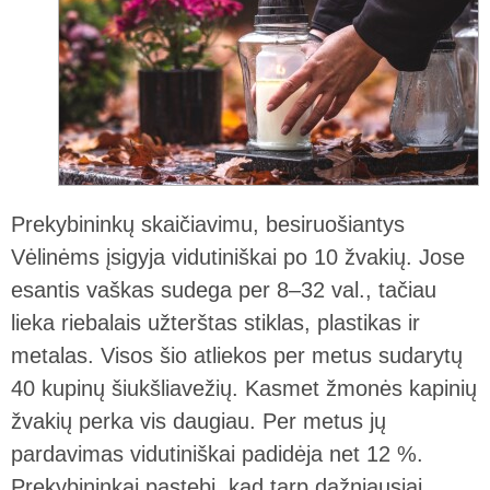
Prekybininkų skaičiavimu, besiruošiantys
Vėlinėms įsigyja vidutiniškai po 10 žvakių. Jose
esantis vaškas sudega per 8–32 val., tačiau
lieka riebalais užterštas stiklas, plastikas ir
metalas. Visos šio atliekos per metus sudarytų
40 kupinų šiukšliavežių. Kasmet žmonės kapinių
žvakių perka vis daugiau. Per metus jų
pardavimas vidutiniškai padidėja net 12 %.
Prekybininkai pastebi, kad tarp dažniausiai