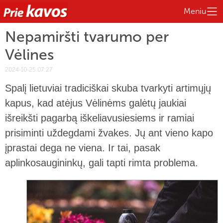
Meniu
Nepamiršti tvarumo per
Vėlines
2024-10-25 07:27
Spalį lietuviai tradiciškai skuba tvarkyti artimųjų
kapus, kad atėjus Vėlinėms galėtų jaukiai
išreikšti pagarbą iškeliavusiesiems ir ramiai
prisiminti uždegdami žvakes. Jų ant vieno kapo
įprastai dega ne viena. Ir tai, pasak
aplinkosaugininkų, gali tapti rimta problema.