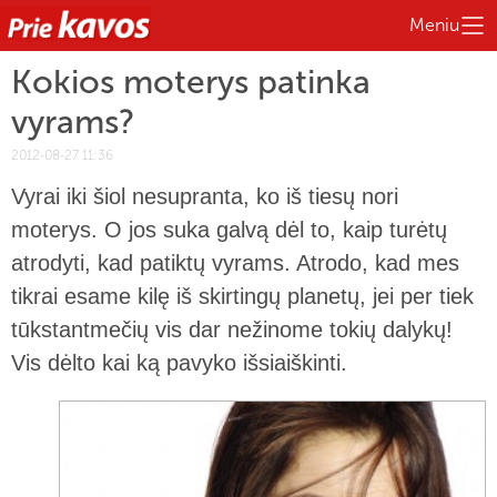
Meniu
Kokios moterys patinka
vyrams?
2012-08-27 11:36
Vyrai iki šiol nesupranta, ko iš tiesų nori
moterys. O jos suka galvą dėl to, kaip turėtų
atrodyti, kad patiktų vyrams. Atrodo, kad mes
tikrai esame kilę iš skirtingų planetų, jei per tiek
tūkstantmečių vis dar nežinome tokių dalykų!
Vis dėlto kai ką pavyko išsiaiškinti.