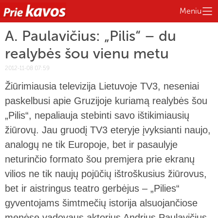
Meniu
A. Paulavičius: „Pilis“ – du
realybės šou vienu metu
2012-11-08 07:59
Žiūrimiausia televizija Lietuvoje TV3, neseniai
paskelbusi apie Gruzijoje kuriamą realybės šou
„Pilis“, nepaliauja stebinti savo ištikimiausių
žiūrovų. Jau gruodį TV3 eteryje įvyksianti naujo,
analogų ne tik Europoje, bet ir pasaulyje
neturinčio formato šou premjera prie ekranų
vilios ne tik naujų pojūčių ištroškusius žiūrovus,
bet ir aistringus teatro gerbėjus – „Pilies“
gyventojams šimtmečių istorija alsuojančiose
menėse vadovaus aktorius Andrius Paulavičius.