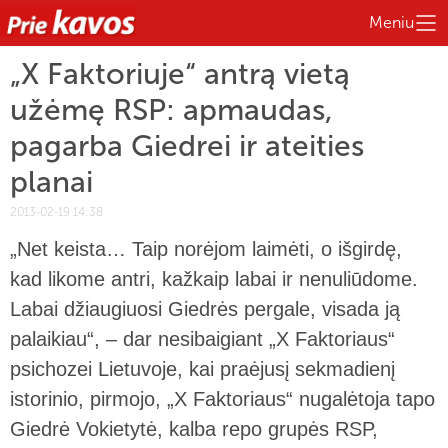
Meniu
„X Faktoriuje“ antrą vietą
užėmę RSP: apmaudas,
pagarba Giedrei ir ateities
planai
2013-02-19 14:38
„Net keista… Taip norėjom laimėti, o išgirdę,
kad likome antri, kažkaip labai ir nenuliūdome.
Labai džiaugiuosi Giedrės pergale, visada ją
palaikiau“, – dar nesibaigiant „X Faktoriaus“
psichozei Lietuvoje, kai praėjusį sekmadienį
istorinio, pirmojo, „X Faktoriaus“ nugalėtoja tapo
Giedrė Vokietytė, kalba repo grupės RSP,