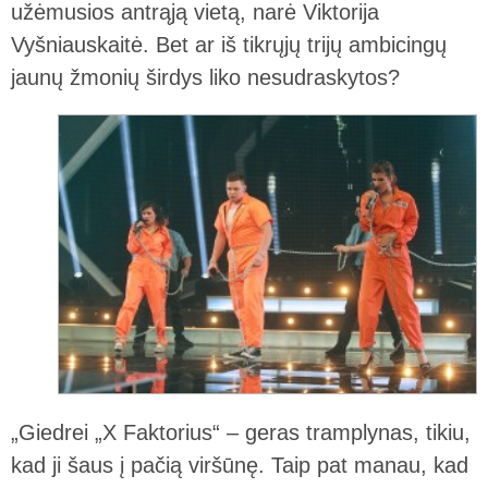
užėmusios antrąją vietą, narė Viktorija
Vyšniauskaitė. Bet ar iš tikrųjų trijų ambicingų
jaunų žmonių širdys liko nesudraskytos?
„Giedrei „X Faktorius“ – geras tramplynas, tikiu,
kad ji šaus į pačią viršūnę. Taip pat manau, kad