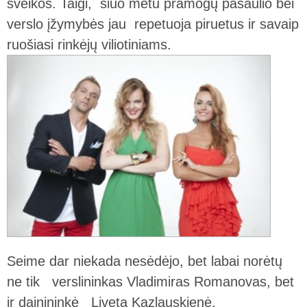
sveikos. Taigi, šiuo metu pramogų pasaulio bei
verslo įžymybės jau repetuoja piruetus ir savaip
ruošiasi rinkėjų viliotiniams.
Seime dar niekada nesėdėjo, bet labai norėtų
ne tik verslininkas Vladimiras Romanovas, bet
ir dainininkė Liveta Kazlauskienė,