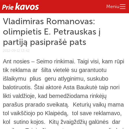
Meniu
Vladimiras Romanovas:
olimpietis E. Petrauskas į
partiją pasiprašė pats
2012-09-12 13:42
Ant nosies – Seimo rinkimai. Taigi visi, kam rūpi
tik reklama ar šilta vietelė su garantuotu
išlaikymu plius geru atlyginimu, suskubo
balotiruotis. Štai aktorė Asta Baukutė taip nori
likti valdžioje, kad bemedžiodama rinkėjų
parašus prarado sveikatą. Keturių vaikų mama
tol vaikščiojo po Klaipėdą, tol save reklamavo,
kol sutino kojos. Kitų žvaigždžių galūnės dar