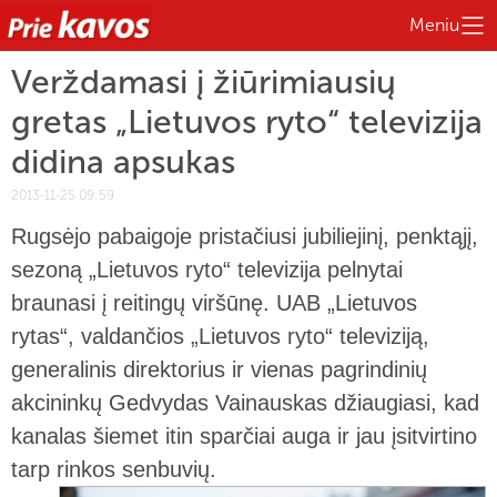
Meniu
Verždamasi į žiūrimiausių
gretas „Lietuvos ryto“ televizija
didina apsukas
2013-11-25 09:59
Rugsėjo pabaigoje pristačiusi jubiliejinį, penktąjį,
sezoną „Lietuvos ryto“ televizija pelnytai
braunasi į reitingų viršūnę. UAB „Lietuvos
rytas“, valdančios „Lietuvos ryto“ televiziją,
generalinis direktorius ir vienas pagrindinių
akcininkų Gedvydas Vainauskas džiaugiasi, kad
kanalas šiemet itin sparčiai auga ir jau įsitvirtino
tarp rinkos senbuvių.