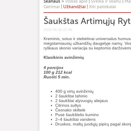
>
|
|
Skanaus
Viskas apie
Sveika ir skanu
Mag
|
|
Gėrimai
Užkandžiai
Kiti patiekalai
Šaukštas Artimųjų Ry
2026-06-26 07:46
Kreminis, sotus ir stebėtinai universalus humus
mėgstamiausių užkandžių daugelyje namų. Vos kel
ryškaus skonio variacija su keptomis daržovėmis
Klasikinis avinžirnių
4 porcijos
100 g 212 kcal
Ruošti 5 min.
400 g virtų avinžirnių
2 šaukštai tahinio
2 šaukštai alyvuogių aliejaus
Citrinos sultys
Česnako skiltelė
Pusė šaukštelio kumino
2–4 šaukštai vandens
Druskos, maltų juodųjų pipirų pagal skon