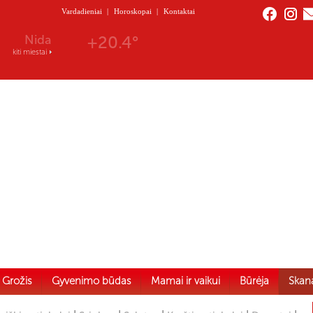
Vardadieniai
|
Horoskopai
|
Kontaktai
Nida
+20.4°
kiti miestai
Grožis
Gyvenimo būdas
Mamai ir vaikui
Būrėja
Skan