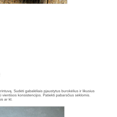
į
 trintuvą. Sudėti gabalėliais pjaustytus burokėlius ir likusius
i vientisos konsistencijos. Patiekti pabarsčius sėklomis.
s ar kt.