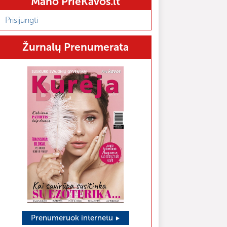
Mano PrieKavos.lt
Prisijungti
Žurnalų Prenumerata
Prenumeruok internetu