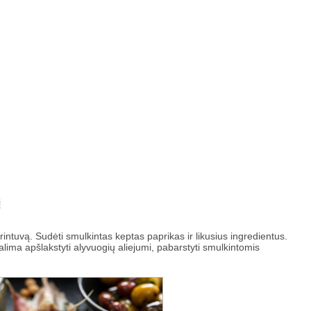
į
į trintuvą. Sudėti smulkintas keptas paprikas ir likusius ingredientus.
galima apšlakstyti alyvuogių aliejumi, pabarstyti smulkintomis