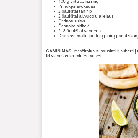
400 g virtų avinžirnių
Prinokęs avokadas
2 šaukštai tahinio
2 šaukštai alyvuogių aliejaus
Citrinos sultys
Česnako skiltelė
2–3 šaukštai vandens
Druskos, maltų juodųjų pipirų pagal skon
GAMINIMAS.
Avinžirnius nusausinti ir suberti į
iki vientisos kreminės masės.