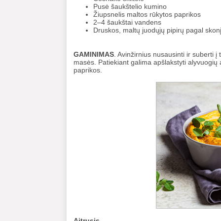
Pusė šaukštelio kumino
Žiupsnelis maltos rūkytos paprikos
2–4 šaukštai vandens
Druskos, maltų juodųjų pipirų pagal skon
GAMINIMAS
. Avinžirnius nusausinti ir suberti į
masės. Patiekiant galima apšlakstyti alyvuogių 
paprikos.
Aitrusis