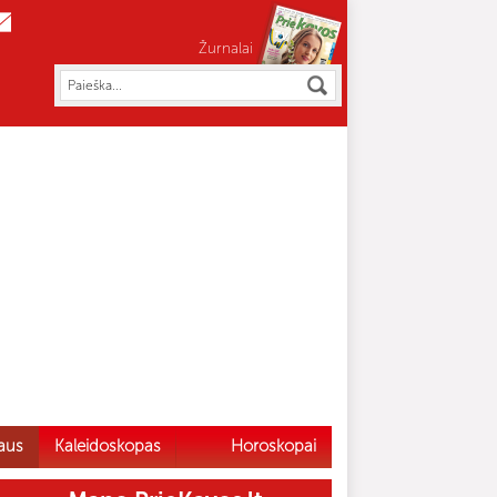
Žurnalai
aus
Kaleidoskopas
Horoskopai