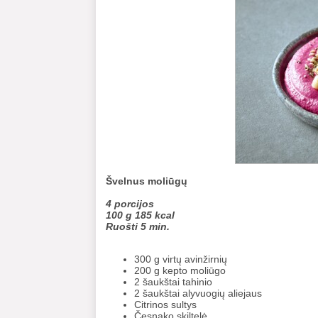
Švelnus moliūgų
4 porcijos
100 g 185 kcal
Ruošti 5 min.
300 g virtų avinžirnių
200 g kepto moliūgo
2 šaukštai tahinio
2 šaukštai alyvuogių aliejaus
Citrinos sultys
Česnako skiltelė