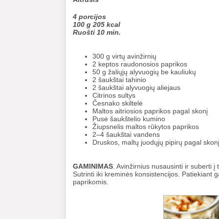
4 porcijos
100 g 205 kcal
Ruošti 10 min.
300 g virtų avinžirnių
2 keptos raudonosios paprikos
50 g žaliųjų alyvuogių be kauliukų
2 šaukštai tahinio
2 šaukštai alyvuogių aliejaus
Citrinos sultys
Česnako skiltelė
Maltos aitriosios paprikos pagal skonį
Pusė šaukštelio kumino
Žiupsnelis maltos rūkytos paprikos
2–4 šaukštai vandens
Druskos, maltų juodųjų pipirų pagal skon
GAMINIMAS
. Avinžirnius nusausinti ir suberti 
Sutrinti iki kreminės konsistencijos. Patiekiant 
paprikomis.