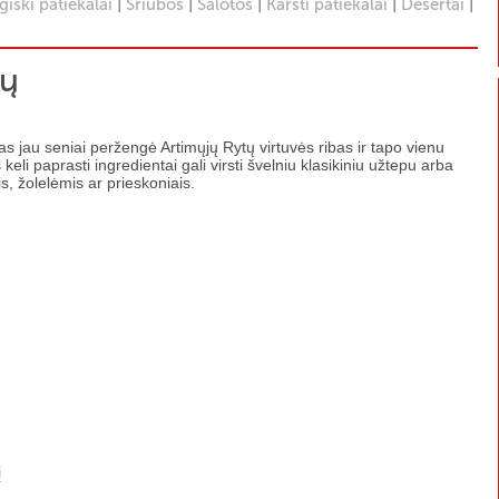
|
|
|
|
|
iški patiekalai
Sriubos
Salotos
Karšti patiekalai
Desertai
tų
as jau seniai peržengė Artimųjų Rytų virtuvės ribas ir tapo vienu
i paprasti ingredientai gali virsti švelniu klasikiniu užtepu arba
, žolelėmis ar prieskoniais.
į