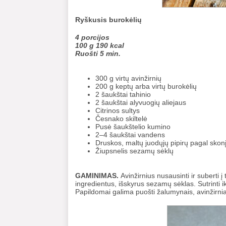
Ryškusis burokėlių
4 porcijos
100 g 190 kcal
Ruošti 5 min.
300 g virtų avinžirnių
200 g keptų arba virtų burokėlių
2 šaukštai tahinio
2 šaukštai alyvuogių aliejaus
Citrinos sultys
Česnako skiltelė
Pusė šaukštelio kumino
2–4 šaukštai vandens
Druskos, maltų juodųjų pipirų pagal skon
Žiupsnelis sezamų sėklų
GAMINIMAS.
Avinžirnius nusausinti ir suberti į
ingredientus, išskyrus sezamų sėklas. Sutrinti ik
Papildomai galima puošti žalumynais, avinžirniai