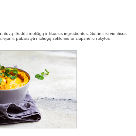
į
 trintuvą. Sudėti moliūgą ir likusius ingredientus. Sutrinti iki vientisos
aliejumi, pabarstyti moliūgų sėklomis ar žiupsneliu rūkytos