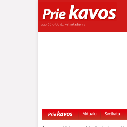
rugpjūčio 06 d., ketvirtadienis
Aktualu
Sveikata