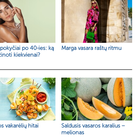
pokyčiai po 40-ies: ką
Marga vasara raštų ritmu
žinoti kiekvienai?
s vakarėlių hitai
Saldusis vasaros karalius –
melionas