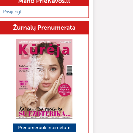
Mano PrieKavos.lt
Prisijungti
Žurnalų Prenumerata
Prenumeruok internetu