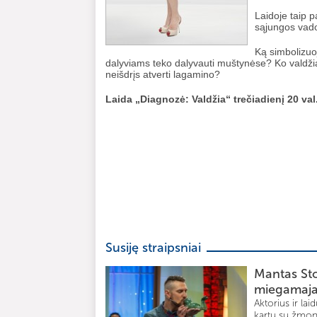
Laidoje taip p
sąjungos vado
Ką simbolizuo
dalyviams teko dalyvauti muštynėse? Ko valdžia b
neišdrįs atverti lagamino?
Laida „Diagnozė: Valdžia“ trečiadienį 20 va
Susiję straipsniai
Mantas Sto
miegamaj
Aktorius ir la
kartu su žmona