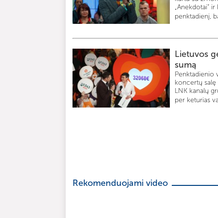
„Anekdotai“ ir 
penktadienį, b
Lietuvos g
sumą
Penktadienio v
koncertų salę 
LNK kanalų gr
per keturias v
Rekomenduojami video