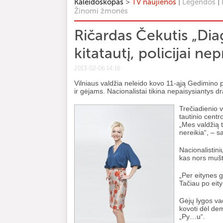
>
|
|
Kaleidoskopas
TV naujienos
Legendos
Žinomi žmonės
Ričardas Čekutis „Dia
kitatautį, policijai ne
2013-02-06 14:16
Vilniaus valdžia neleido kovo 11-ąją Gedimino p
ir gėjams. Nacionalistai tikina nepaisysiantys 
Trečiadienio v
tautinio centr
„Mes valdžią 
nereikia“, – s
Nacionalistini
kas nors muštų
„Per eitynes g
Tačiau po eity
Gėjų lygos va
kovoti dėl dem
„Py…u“.