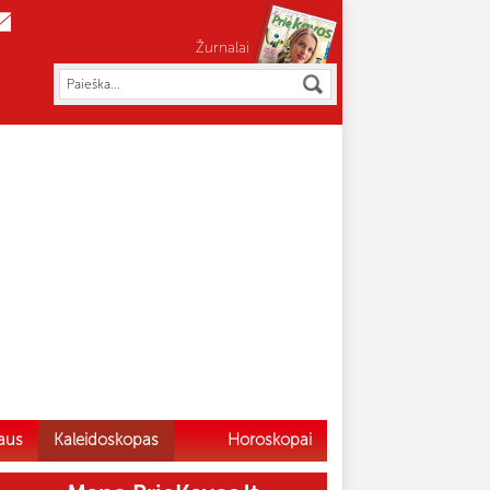
Žurnalai
aus
Kaleidoskopas
Horoskopai