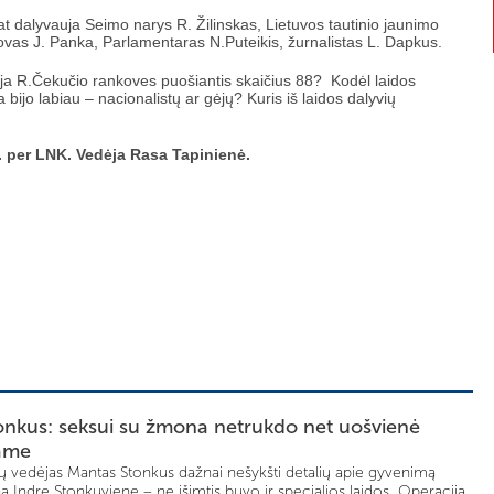
at dalyvauja Seimo narys R. Žilinskas, Lietuvos tautinio jaunimo
vas J. Panka, Parlamentaras N.Puteikis, žurnalistas L. Dapkus.
ja R.Čekučio rankoves puošiantis skaičius 88? Kodėl laidos
ijo labiau – nacionalistų ar gėjų? Kuris iš laidos dalyvių
l. per LNK. Vedėja Rasa Tapinienė.
nkus: seksui su žmona netrukdo net uošvienė
ame
idų vedėjas Mantas Stonkus dažnai nešykšti detalių apie gyvenimą
 Indre Stonkuviene – ne išimtis buvo ir specialios laidos „Operacija