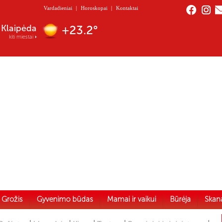
Vardadieniai
|
Horoskopai
|
Kontaktai
Nida
+22.8°
kiti miestai
Grožis
Gyvenimo būdas
Mamai ir vaikui
Būrėja
Skan