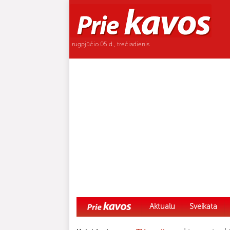
rugpjūčio 05 d., trečiadienis
Aktualu
Sveikata