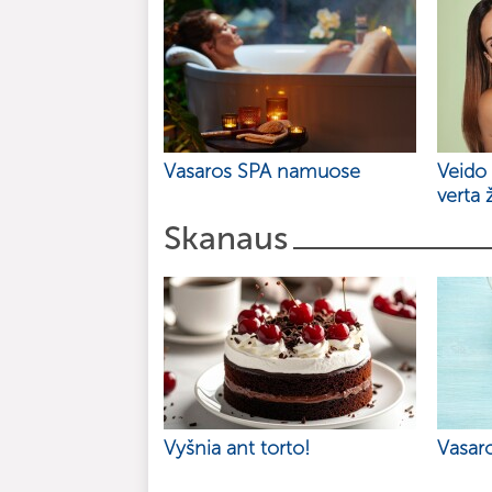
Vasaros SPA namuose
Veido 
verta 
Skanaus
Vyšnia ant torto!
Vasaro