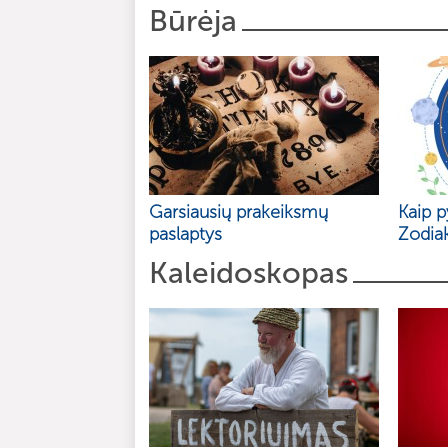
Būrėja
Garsiausių prakeiksmų
Kaip p
paslaptys
Zodia
Kaleidoskopas