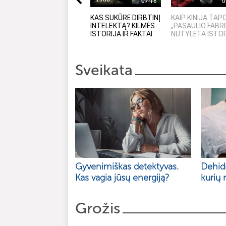
07:18
0
KAS SUKŪRĖ DIRBTINĮ
KAIP KINIJA TAP
INTELEKTĄ? KILMĖS
„PASAULIO FABRI
ISTORIJA IR FAKTAI
NUTYLĖTA ISTO
Sveikata
Gyvenimiškas detektyvas.
Dehidr
Kas vagia jūsų energiją?
kurių 
Grožis