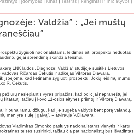
|
|
|
|
|
Pažintys
Įdomybės
Kinas
Teatras
Renginiai ir iniciatyvos
gnozėje: Valdžia“ : „Jei muštų
praneščiau“
rospektu žygiuoti nacionalistams, leidimas eiti prospektu neduotas
draudimo, gėjai sprendimą skundžia teismui.
akarą LNK laidos „Diagnozė: Valdžia“ studijoje susitiks Lietuvos
o vadovas Ričardas Čekutis ir atlikėjas Viktoras Diawara.
tik įspėjome, kad ketiname žygiuoti prospektu. Jokių leidimų mums
ako R. Čekutis.
ų pažiūrų neslepiantis vyras pripažins, kad policijai nepraneštų jei
 kitatautį, tačiau į kovo 11-osios eitynes priimtų ir Viktorą Diawarą.
al ir būna ramu, džiugu, kad jie sugeba valdytis bent porą valandų.
nių man yra siūlę į galvą“, – atvirauja V.Diawara.
dovas Vladimiras Simonko pasiūlys nacionalistams vienytis ir kartu
okratinės teisės susirinkti, tačiau čia pat nacionalistų bus išvadintas