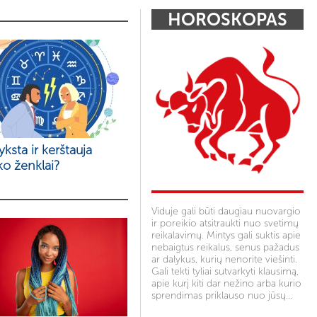
HOROSKOPAS
yksta ir kerštauja
ko ženklai?
Viduje gali būti daugiau nuovargio
ir poreikio atsitraukti nuo svetimų
reikalavimų. Mintys gali suktis apie
nebaigtus reikalus, senus pažadus
ar dalykus, kurių nenorite viešinti.
Gali tekti tyliai sutvarkyti klausimą,
apie kurį kiti dar nežino arba kurio
sprendimas priklauso nuo jūsų…