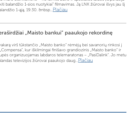
kiti balandžio 1-sios nuotykiai” filmavimas. Ją LNK žiūrovai išvys jau šį
Plačiau
alandžio 1-ąją, 19:30. &nbsp...
eraširdžiai „Maisto bankui“ paaukojo rekordinę
akarą virš tūkstančio „Maisto banko“ rėmėjų bei savanorių rinkosi į
„Compensa“, kur iškilmingai finišavo grandiozinis „Maisto banko“ ir
upės organizuojamas labdaros telemaratonas – „PasiDalink“. Jo metu
Plačiau
alandas televizijos žiūrovai paaukojo daug...