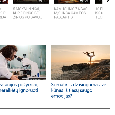
6:20
09:41
09:00
O
5 MOKSLININKAI,
KAMUOLINIS ŽAIBAS:
10 FILMUOS
KU“:
KURIE DINGO BE
MĮSLINGA GAMTOS
IŠGALVOTŲ
RIJA
ŽINIOS PO SAVO...
PASLAPTIS
TECHNOLOGI
atacijos požymiai,
Somatinis dvasingumas: ar
nereikėtų ignoruoti
kūnas iš tiesų saugo
emocijas?