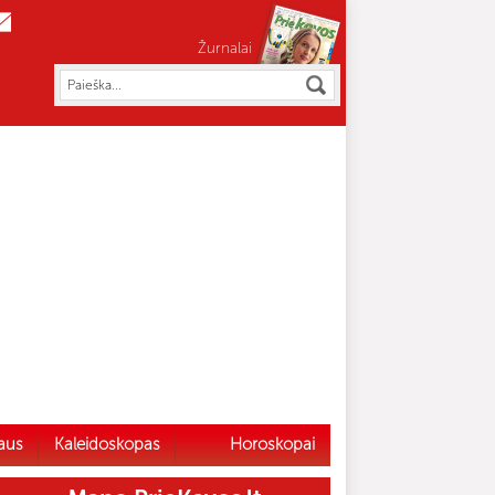
Žurnalai
aus
Kaleidoskopas
Horoskopai