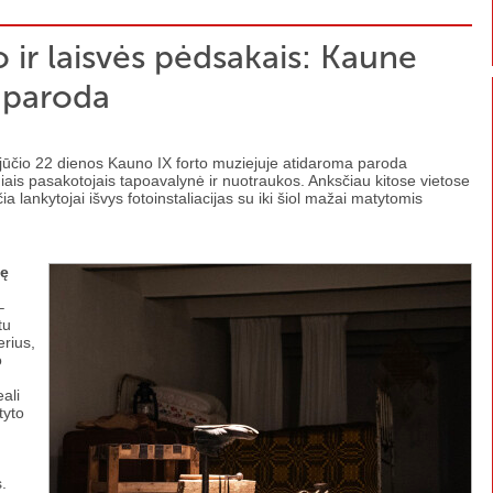
 ir laisvės pėdsakais: Kaune
i paroda
gpjūčio 22 dienos Kauno IX forto muziejuje atidaroma paroda
iais pasakotojais tapoavalynė ir nuotraukos. Anksčiau kitose vietose
ia lankytojai išvys fotoinstaliacijas su iki šiol mažai matytomis
tę
–
tu
erius,
o
ali
tyto
s.