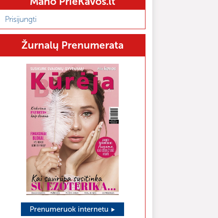
Mano PrieKavos.lt
Prisijungti
Žurnalų Prenumerata
Prenumeruok internetu