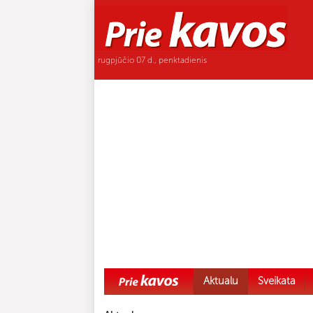
rugpjūčio 07 d., penktadienis
Aktualu
Sveikata