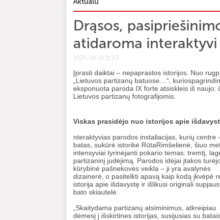
Aktualu
Drąsos, pasipriešinimo
atidaroma interaktyv
2025-08-19 11:23
Įprasti daiktai – nepaprastos istorijos. Nuo ru
„Lietuvos partizanų batuose…“, kuriospagrindin
eksponuota paroda IX forte atsiskleis iš naujo: č
Lietuvos partizanų fotografijomis.
Viskas prasidėjo nuo istorijos apie išdavys
nteraktyvias parodos instaliacijas, kurių centre 
batas, sukūrė istorikė RūtaRimšelienė, šiuo me
intensyviai tyrinėjanti pokario temas: tremtį, lag
partizaninį judėjimą. Parodos idėjai įtakos turėj
kūrybinė pašnekovės veikla – ji yra avalynės
dizainerė, o pasitelkti apavą kaip kodą įkvėpė re
istorija apie išdavystę ir išlikusi originali supjaus
bato skiautelė.
„Skaitydama partizanų atsiminimus, atkreipiau
dėmesį į išskirtines istorijas, susijusias su batai