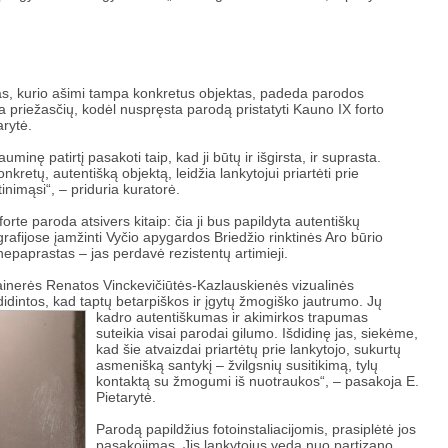
jimas, kurio ašimi tampa konkretus objektas, padeda parodos
iena priežasčių, kodėl nuspręsta parodą pristatyti Kauno IX forto
arytė.
inę patirtį pasakoti taip, kad ji būtų ir išgirsta, ir suprasta.
onkretų, autentišką objektą, leidžia lankytojui priartėti prie
tinimąsi“, – priduria kuratorė.
rte paroda atsivers kitaip: čia ji bus papildyta autentiškų
rafijose įamžinti Vyčio apygardos Briedžio rinktinės Aro būrio
 nepaprastas – jas perdavė rezistentų artimieji.
ainerės Renatos Vinckevičiūtės-Kazlauskienės vizualinės
didintos, kad taptų betarpiškos ir įgytų žmogiško jautrumo. Jų
kadro autentiškumas ir akimirkos trapumas
suteikia visai parodai gilumo. Išdidinę jas, siekėme,
kad šie atvaizdai priartėtų prie lankytojo, sukurtų
asmenišką santykį – žvilgsnių susitikimą, tylų
kontaktą su žmogumi iš nuotraukos“, – pasakoja E.
Pietarytė.
Parodą papildžius fotoinstaliacijomis, prasiplėtė jos
pasakojimas. Jis lankytojus veda nuo partizano