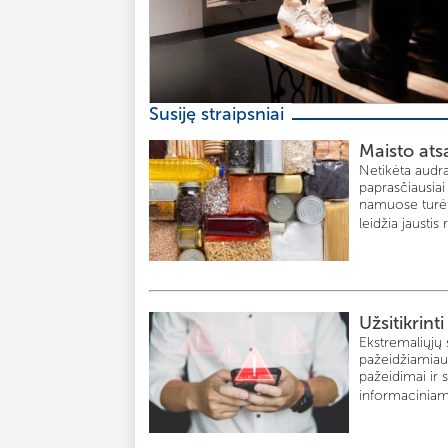
Susiję straipsniai
Maisto ats
Netikėta audra
paprasčiausiai
namuose turėti
leidžia jaustis
Užsitikrint
Ekstremaliųjų 
pažeidžiamiaus
pažeidimai ir 
informaciniame 