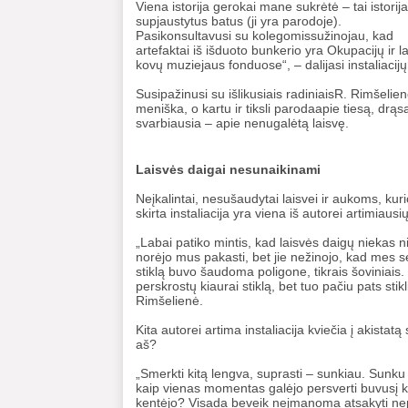
Viena istorija gerokai mane sukrėtė – tai istorij
supjaustytus batus (ji yra parodoje).
Pasikonsultavusi su kolegomissužinojau, kad
artefaktai iš išduoto bunkerio yra Okupacijų ir l
kovų muziejaus fonduose“, – dalijasi instaliacij
Susipažinusi su išlikusiais radiniaisR. Rimšelien
meniška, o kartu ir tiksli parodaapie tiesą, drą
svarbiausia – apie nenugalėtą laisvę.
Laisvės daigai nesunaikinami
Neįkalintai, nesušaudytai laisvei ir aukoms, k
skirta instaliacija yra viena iš autorei artimiau
„Labai patiko mintis, kad laisvės daigų niekas ni
norėjo mus pakasti, bet jie nežinojo, kad mes s
stiklą buvo šaudoma poligone, tikrais šoviniais.
perskrostų kiaurai stiklą, bet tuo pačiu pats sti
Rimšelienė.
Kita autorei artima instaliacija kviečia į akistatą
aš?
„Smerkti kitą lengva, suprasti – sunkiau. Sunku
kaip vienas momentas galėjo persverti buvusį ke
kentėjo? Visada beveik neįmanoma atsakyti n