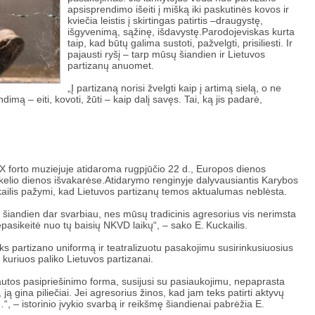
apsisprendimo išeiti į mišką iki paskutinės kovos ir
kviečia leistis į skirtingas patirtis –draugystę,
išgyvenimą, sąžinę, išdavystę.Parodojeviskas kurta
taip, kad būtų galima sustoti, pažvelgti, prisiliesti. Ir
pajausti ryšį – tarp mūsų šiandien ir Lietuvos
partizanų anuomet.
„Į partizaną norisi žvelgti kaip į artimą sielą, o ne
dimą – eiti, kovoti, žūti – kaip dalį savęs. Tai, ką jis padarė,
 forto muziejuje atidaroma rugpjūčio 22 d., Europos dienos
s kelio dienos išvakarėse.Atidarymo renginyje dalyvausiantis Karybos
uckailis pažymi, kad Lietuvos partizanų temos aktualumas neblėsta.
t šiandien dar svarbiau, nes mūsų tradicinis agresorius vis nerimsta
pasikeitė nuo tų baisių NKVD laikų“, – sako E. Kuckailis.
ilks partizano uniformą ir teatralizuotu pasakojimu susirinkusiuosius
 kuriuos paliko Lietuvos partizanai.
tautos pasipriešinimo forma, susijusi su pasiaukojimu, nepaprasta
 ją gina piliečiai. Jei agresorius žinos, kad jam teks patirti aktyvų
“, – istorinio įvykio svarbą ir reikšmę šiandienai pabrėžia E.