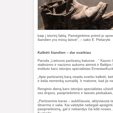
kaip į istorinį faktą. Pamėginkime priimti jo spren
šiandien yra mūsų laisvė“, – sako E. Pietarytė.
Kalbėti šiandien – dar svarbiau
Paroda „Lietuvos partizanų batuose…“ Kauno IX
stalinizmo ir nacizmo aukoms atminti ir Baltijo
instituto karo istorijos specialistas ErnestasK
„Apie partizaninį karą visada svarbu kalbėti, be
ir kelia nemenką sumaištį. Ir matome, kad jis ne
Renginio dieną karo istorijos specialistas užsiv
ves drąsos, pasipriešinimo ir laisvės pėdsakais,
„Partizaninis karas – aukščiausia, aktyviausia 
ištverme ir valia. Kai valstybė nebegali apsiginti,
pasipriešinimą, gal ir nebandys čia kišti nosies…