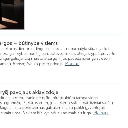
argos – būtinybė visiems
, kelioms dienoms dingusi elektra ar nenumatyta situacija, kai
 nėra galimybės nueiti į parduotuvę. Tokiais atvejais ypač pravartu
 ilgai galiojančių maisto atsargų – jos padeda išvengti streso ir
Plačiau
 ramiau. &nbsp; Sveiko proto princip...
i ryšį pavojaus akiavizdoje
situacijų metu tradicinė ryšio infrastruktūra tampa viena
ių grandžių. Elektros energijos tiekimo sutrikimai, fiziniai stočių
staigus tinklo perkrovimas gali akimirksniu palikti gyventojus
Plačiau
vakuume. Siekiant išlaikyti ryšį su artimaisiais ir ga...