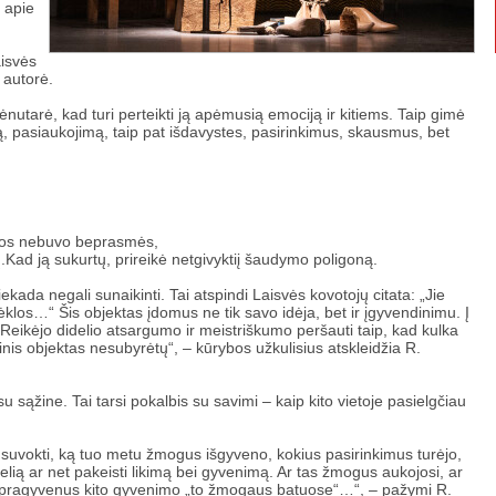
a apie
aisvės
ų autorė.
ėnutarė, kad turi perteikti ją apėmusią emociją ir kitiems. Taip gimė
są, pasiaukojimą, taip pat išdavystes, pasirinkimus, skausmus, bet
urios nebuvo beprasmės,
sių.Kad ją sukurtų, prireikė netgivyktiį šaudymo poligoną.
ekada negali sunaikinti. Tai atspindi Laisvės kovotojų citata: „Jie
ėklos…“ Šis objektas įdomus ne tik savo idėja, bet ir įgyvendinimu. Į
 Reikėjo didelio atsargumo ir meistriškumo peršauti taip, kad kulka
klinis objektas nesubyrėtų“, – kūrybos užkulisius atskleidžia R.
 su sąžine. Tai tarsi pokalbis su savimi – kaip kito vietoje pasielgčiau
 suvokti, ką tuo metu žmogus išgyveno, kokius pasirinkimus turėjo,
lią ar net pakeisti likimą bei gyvenimą. Ar tas žmogus aukojosi, ar
epragyvenus kito gyvenimo „to žmogaus batuose“…“, – pažymi R.