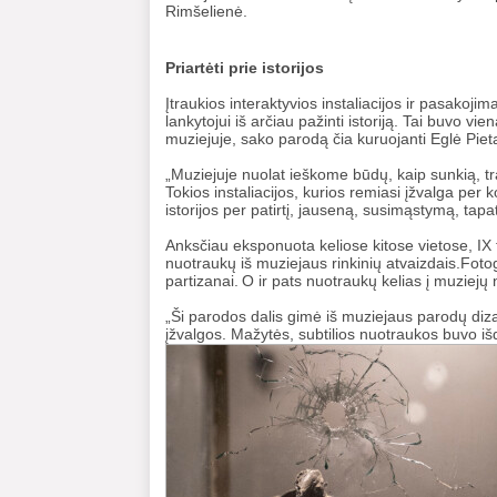
Rimšelienė.
Priartėti prie istorijos
Įtraukios interaktyvios instaliacijos ir pasako
lankytojui iš arčiau pažinti istoriją. Tai buvo v
muziejuje, sako parodą čia kuruojanti Eglė Piet
„Muziejuje nuolat ieškome būdų, kaip sunkią, traum
Tokios instaliacijos, kurios remiasi įžvalga per k
istorijos per patirtį, jauseną, susimąstymą, tapa
Anksčiau eksponuota keliose kitose vietose, IX fo
nuotraukų iš muziejaus rinkinių atvaizdais.Fotog
partizanai. O ir pats nuotraukų kelias į muziejų
„Ši parodos dalis gimė iš muziejaus parodų diz
įžvalgos. Mažytės, subtilios nuotraukos buvo iš