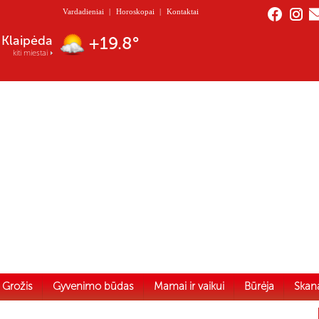
Vardadieniai
|
Horoskopai
|
Kontaktai
Nida
+20.0°
kiti miestai
Grožis
Gyvenimo būdas
Mamai ir vaikui
Būrėja
Skan